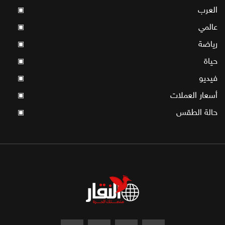
العرب
▣
عالمي
▣
رياضة
▣
حياة
▣
فيديو
▣
أسعار العملات
▣
حالة الطقس
▣