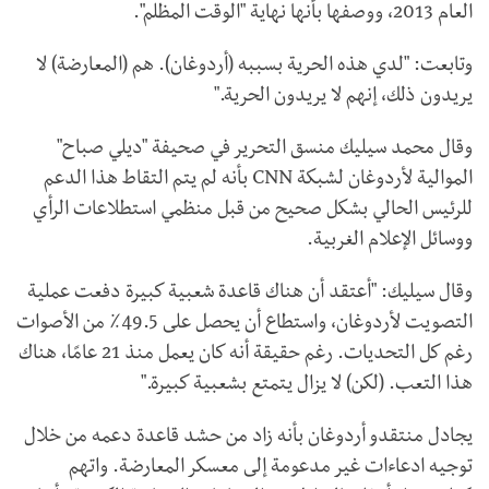
العام 2013، ووصفها بأنها نهاية "الوقت المظلم".
وتابعت: "لدي هذه الحرية بسببه (أردوغان). هم (المعارضة) لا
يريدون ذلك، إنهم لا يريدون الحرية."
وقال محمد سيليك منسق التحرير في صحيفة "ديلي صباح"
الموالية لأردوغان لشبكة
CNN
بأنه لم يتم التقاط هذا الدعم
للرئيس الحالي بشكل صحيح من قبل منظمي استطلاعات الرأي
ووسائل الإعلام الغربية.
وقال سيليك: "أعتقد أن هناك قاعدة شعبية كبيرة دفعت عملية
التصويت لأردوغان، واستطاع أن يحصل على 49.5٪ من الأصوات
رغم كل التحديات. رغم حقيقة أنه كان يعمل منذ 21 عامًا، هناك
هذا التعب. (لكن) لا يزال يتمتع بشعبية كبيرة."
يجادل منتقدو أردوغان بأنه زاد من حشد قاعدة دعمه من خلال
توجيه ادعاءات غير مدعومة إلى معسكر المعارضة. واتهم