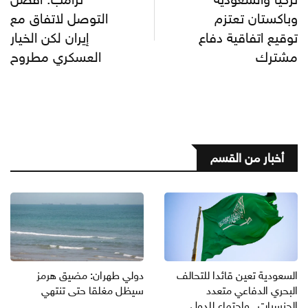
وباكستان تعتزم
التوصل لاتفاق مع
توقيع اتفاقية دفاع
إيران لكن الخيار
مشترك
العسكري مطروح
أخبار من القسم
السعودية تعين قائدا للتحالف
دولي طهران: مضيق هرمز
البحري الدفاعي متعدد
سيظل مغلقا حتى تنتهي
الجنسيات.. واجتماع للدول