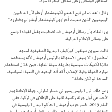
المناطق الوسطى وعلى ساحل البحر الأسود.
وقال: "هناك، تم قمع الدعم لكيليتشدار أوغلو لأن الناخبين
اليمينيين الذين دعمت أحزابهم كيليتشدار أوغلو لم يختاروه."
برر النقاد بأن رسائل أردوغان قد تضخمت بفعل نفوذه الواسع
على وسائل الإعلام التركية.
قالت سيرين سيلفين كوركماز، المديرة التنفيذية لمعهد
اسطنبول: "لا ينبغي الاستهانة بالرئيس أردوغان لأنه يستخدم
دائمًا تكتيكات سياسية بطريقة سيئة للغاية. فمن خلال استخدام
موارد الدولة وقوة الإعلام، أكد أنه الوحيد في اللعبة السياسية.
الساحة لم تكن عادلة."
ومع ذلك، فإن الرئيس يسير في مسار تنازلي. جولة الإعادة يوم
الأحد هي أول جولة رئاسية ثانية على الإطلاق في تركيا. ففي
العام 2019، خسر حزب أردوغان الحاكم المدن الرئيسية في