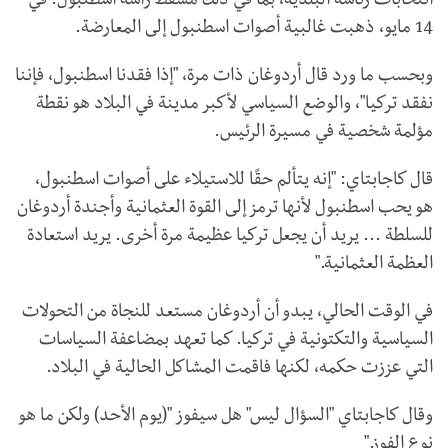
انتخابات رئاسة البلدية، بما في ذلك مسقط رأسه اسطنبول. في
14 مايو، ذهبت غالبية أصوات اسطنبول إلى المعارضة.
وبحسب ما ورد قال أردوغان ذات مرة، "إذا فقدنا اسطنبول، فإننا
نفقد تركيا"، والوضع السياسي لأكبر مدينة في البلاد هو نقطة
مؤلمة شخصية في مسيرة الرئيس.
قال كاجابتاي: "إنه يتألم حقًا للاستيلاء على أصوات اسطنبول،
هو يحب اسطنبول لأنها ترمز إلى القوة العثمانية وأجندة أردوغان
للسلطة ... يريد أن يجعل تركيا عظيمة مرة أخرى. يريد استعادة
العظمة العثمانية."
في الوقت الحالي، يبدو أن أردوغان مستعد للنجاة من التحولات
السياسية والتكتونية في تركيا. كما تعهد بمضاعفة السياسات
التي عززت حكمه، لكنها فاقمت المشاكل الحالية في البلاد.
وقال كاجابتاي "السؤال ليس" هل سيفوز "(يوم الأحد) ولكن ما هو
نوع الفوز."