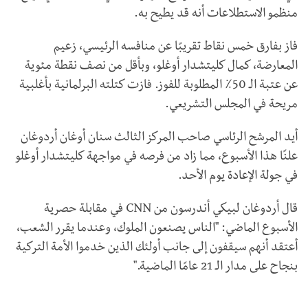
منظمو الاستطلاعات أنه قد يطيح به.
فاز بفارق خمس نقاط تقريبًا عن منافسه الرئيسي، زعيم
المعارضة، كمال كليتشدار أوغلو، وبأقل من نصف نقطة مئوية
عن عتبة الـ 50٪ المطلوبة للفوز. فازت كتلته البرلمانية بأغلبية
مريحة في المجلس التشريعي.
أيد المرشح الرئاسي صاحب المركز الثالث سنان أوغان أردوغان
علنًا هذا الأسبوع، مما زاد من فرصه في مواجهة كليتشدار أوغلو
في جولة الإعادة يوم الأحد.
قال أردوغان لبيكي أندرسون من
CNN
في مقابلة حصرية
الأسبوع الماضي: "الناس يصنعون الملوك، وعندما يقرر الشعب،
أعتقد أنهم سيقفون إلى جانب أولئك الذين خدموا الأمة التركية
بنجاح على مدار الـ 21 عامًا الماضية."