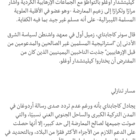
كيليتشدار أوغلو بالتواطؤ مع الجماعات الإرهابية الكردية وأشار
مرارًا وتكرارًا إلى زعيم المعارضة -وهو عضو في الأقلية العلوية
المسلمة الليبرالية- على أنه مسلم غير جيد بما فيه الكفاية.
قال سونر كاجابتاي، زميل أول في معهد واشنطن لسياسة الشرق
الأدنى إن "استراتيجية المسلمين غير الصالحين والمدعومين من
قبل الإرهابيين" جذبت الناخبين اليمينيين الذين كان من
المفترض أن يختاروا كيليتشدار أوغلو.
مسار تنازلي
يجادل كاجابتاي بأنه ورغم عدم تردد صدى رسالة أردوغان في
المدن التركية الكبرى والساحل الجنوبي الغني نسبيًا، والتي
صوتت جميعها لصالح المعارضة إلى حد كبير، إلا أنها حصلت
على الدعم اللازم من الأجزاء الأكثر فقرًا من البلاد، وبالتحديد في