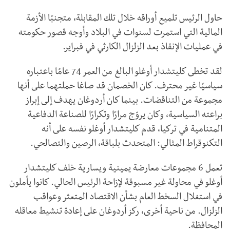
حاول الرئيس تلميع أوراقه خلال تلك المقابلة، متجنبًا الأزمة
المالية التي استمرت لسنوات في البلاد وأوجه قصور حكومته
في عمليات الإنقاذ بعد الزلزال الكارثي في فبراير.
لقد تخطى كليتشدار أوغلو البالغ من العمر 74 عامًا باعتباره
سياسيًا غير محترف. كان الخصمان قد صاغا حملتهما على أنها
مجموعة من التناقضات. بينما كان أردوغان يهدف إلى إبراز
براعته السياسية، وكان يروّج مرارًا وتكرارًا للصناعة الدفاعية
المتنامية في تركيا، قدم كليتشدار أوغلو نفسه على أنه
التكنوقراط المثالي: المتحدث بلباقة، الرصين والتصالحي.
تعمل 6 مجموعات معارضة يمينية ويسارية خلف كليتشدار
أوغلو في محاولة غير مسبوقة لإزاحة الرئيس الحالي. كانوا يأملون
في استغلال السخط العام بشأن الاقتصاد المتعثر وعواقب
الزلزال. من ناحية أخرى، ركز أردوغان على إعادة تنشيط معاقله
المحافظة.