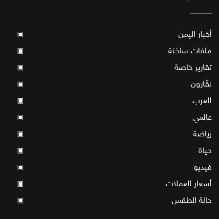
أخبار اليمن
▣
ملفات ساخنة
▣
تقارير خاصة
▣
نقّارون
▣
العرب
▣
عالمي
▣
رياضة
▣
حياة
▣
فيديو
▣
أسعار العملات
▣
حالة الطقس
▣