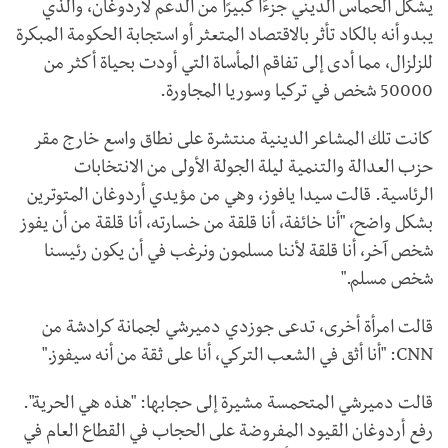
يشكل الحماس الديني جزءًا كبيرًا من الدعم لأردوغان، والذي
يبدو أنه بالكاد تأثر بالاقتصاد المتعثر أو استجابة الحكومة المبكرة
للزلزال، مما أدى إلى تفاقم المأساة التي أودت بحياة أكثر من
50000 شخص في تركيا وسوريا المجاورة.
كانت تلك المشاعر الدينية منتشرة على نطاق واسع خارج مقر
حزب العدالة والتنمية ليلة الجولة الأولى من الانتخابات
الرئاسية. قالت سيدا يافوز، وهي من مؤيدي أردوغان المتوترين
بشكل واضح، "أنا خائفة، أنا قلقة من خسارته، أنا قلقة من أن يفوز
شخص آخر، أنا قلقة لأننا مسلمون ونرغب في أن يكون رئيسنا
شخص مسلم."
قالت امرأة أخرى، تدعى جوزدي دميرشي لجمانة كرادشة من
CNN
: "أنا أثق في الشعب التركي، أنا على ثقة من أنه سيفوز."
قالت دميرشي المتحمسة مشيرة إلى حجابها: "هذه هي الحرية".
رفع أردوغان القيود المفروضة على الحجاب في القطاع العام في