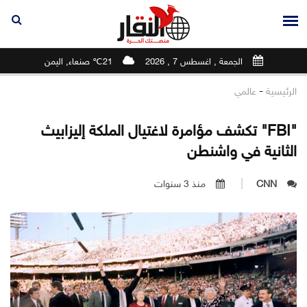
الجمعة , اغسطس 7 , 2026
21℃ صنعاء, اليمن
-
الرئيسية
عالمي
"FBI" تكشف مؤامرة لاغتيال الملكة إليزابيث
الثانية في واشنطن
CNN
منذ 3 سنوات