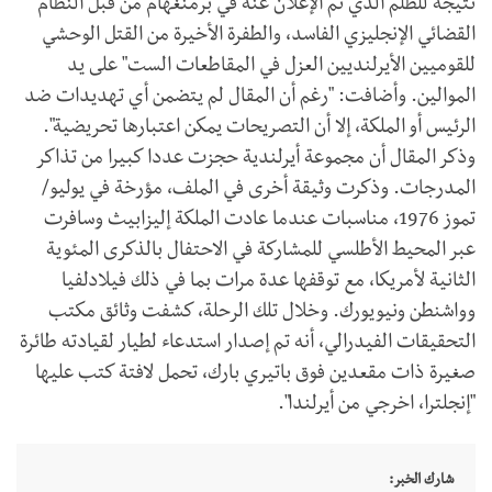
نتيجة للظلم الذي تم الإعلان عنه في برمنغهام من قبل النظام
القضائي الإنجليزي الفاسد، والطفرة الأخيرة من القتل الوحشي
للقوميين الأيرلنديين العزل في المقاطعات الست" على يد
الموالين. وأضافت: "رغم أن المقال لم يتضمن أي تهديدات ضد
الرئيس أو الملكة، إلا أن التصريحات يمكن اعتبارها تحريضية".
وذكر المقال أن مجموعة أيرلندية حجزت عددا كبيرا من تذاكر
المدرجات. وذكرت وثيقة أخرى في الملف، مؤرخة في يوليو/
تموز 1976، مناسبات عندما عادت الملكة إليزابيث وسافرت
عبر المحيط الأطلسي للمشاركة في الاحتفال بالذكرى المئوية
الثانية لأمريكا، مع توقفها عدة مرات بما في ذلك فيلادلفيا
وواشنطن ونيويورك. وخلال تلك الرحلة، كشفت وثائق مكتب
التحقيقات الفيدرالي، أنه تم إصدار استدعاء لطيار لقيادته طائرة
صغيرة ذات مقعدين فوق باتيري بارك، تحمل لافتة كتب عليها
"إنجلترا، اخرجي من أيرلندا".
شارك الخبر: