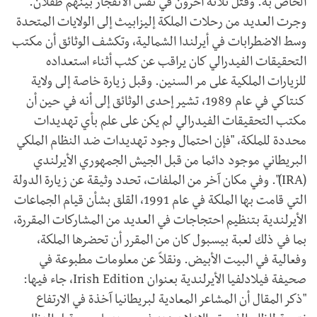
الخاص به. وقُتل ثلاثة آخرون في نفس الانفجار بينهم طفلان.
وجرت العديد من رحلات الملكة إليزابيث إلى الولايات المتحدة
وسط الاضطرابات في أيرلندا الشمالية، وتكشف الوثائق أن مكتب
التحقيقات الفيدرالي كان يراقب عن كثب أثناء استعداده
للزيارات الملكية على مر السنين. وقبل زيارة خاصة إلى ولاية
كنتاكي في عام 1989، تشير إحدى الوثائق إلى أنه في حين أن
مكتب التحقيقات الفيدرالي لم يكن على علم بأي تهديدات
محددة للملكة، "فإن احتمال وجود تهديدات ضد النظام الملكي
البريطاني موجود دائما من قبل الجيش الجمهوري الأيرلندي
(IRA)". وفي مكان آخر من الملفات، تحدد وثيقة عن زيارة الدولة
التي قامت بها الملكة في عام 1991، القلق بشأن قيام الجماعات
الأيرلندية بتنظيم احتجاجات في العديد من المشاركات المقررة،
بما في ذلك لعبة بيسبول كان من المقرر أن تحضرها الملكة،
وفعالية في البيت الأبيض. ونقلاً عن معلومات مطبوعة في
صحيفة فيلادلفيا الأيرلندية بعنوان Irish Edition، جاء فيها:
"ذكر المقال أن المشاعر المعادية لبريطانيا آخذة في الارتفاع