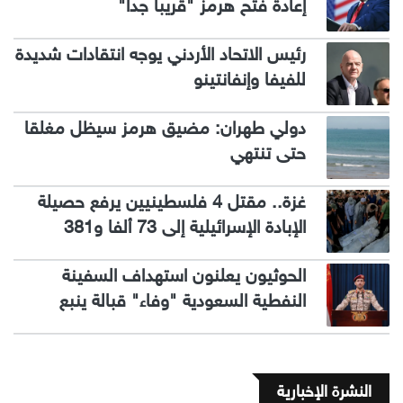
إعادة فتح هرمز "قريبا جدا"
رئيس الاتحاد الأردني يوجه انتقادات شديدة
للفيفا وإنفانتينو
دولي طهران: مضيق هرمز سيظل مغلقا
حتى تنتهي
غزة.. مقتل 4 فلسطينيين يرفع حصيلة
الإبادة الإسرائيلية إلى 73 ألفا و381
الحوثيون يعلنون استهداف السفينة
النفطية السعودية "وفاء" قبالة ينبع
النشرة الإخبارية