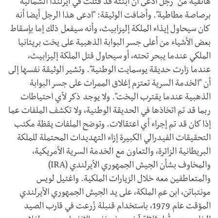
هاتفية من "رجل ادعى أن ابنته قد قُتلت في أيرلندا الشمالية
برصاصة مطاطية". وأضافت الوثيقة: "ادعى هذا الرجل أيضا أنه
كان سيحاول إيذاء الملكة إليزابيث، وأنه سيفعل ذلك إما بإسقاط
بعض الأشياء من أعلى جسر البوابة الذهبية على يخت بريتانيا
الملكي عندما يبحر تحته، أو سيحاول قتل الملكة إليزابيث،
عندما زارت حديقة يوسمايت الوطنية". وتشير الوثيقة نفسها إلى
أن "الخدمة السرية تعتزم إغلاق الممرات على جسر البوابة
الذهبية عندما يقترب اليخت". ولا يوجد ذكر لأي احتياطات
ربما قد تم اتخاذها في الحديقة الوطنية، ولا تكشف الملفات عما
إذا كان قد تم إجراء أي اعتقالات. وتوضح الملفات يقظة مكتب
التحقيقات الفيدرالي الكبيرة إزاء التهديدات المحتملة للملكة
البريطانية الزائرة، والتعاون مع الخدمة السرية الأمريكية،
والمخاوف بشأن الجيش الجمهوري الأيرلندي (IRA)
والمتعاطفين معه خلال الزيارات الملكية. واغتيل لويس
مونتباتن، ابن عم الملكة، على يد الجيش الجمهوري الأيرلندي
المؤقت عام 1979، باستخدام قنبلة زُرعت في قارب الصيد