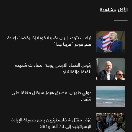
الأكثر مشاهدة
ترامب يتوعد إيران بضربة قوية إذا رفضت إعادة
فتح هرمز "قريبا جدا"
رئيس الاتحاد الأردني يوجه انتقادات شديدة
للفيفا وإنفانتينو
دولي طهران: مضيق هرمز سيظل مغلقا حتى
تنتهي
غزة.. مقتل 4 فلسطينيين يرفع حصيلة الإبادة
الإسرائيلية إلى 73 ألفا و381