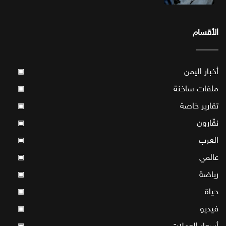
الأقسام
أخبار اليمن
▣
ملفات ساخنة
▣
تقارير خاصة
▣
نقّارون
▣
العرب
▣
عالمي
▣
رياضة
▣
حياة
▣
فيديو
▣
أسعار العملات
▣