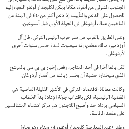
ولا يمكن اعتبار مدينة بالا، التي تقع على بعد ساعة بالسيارة إلى
الجنوب الشرقي من أنقرة، مكانا يمكن لكليجدار أوغلو اللجوء إليه
للحصول على الدعم والتأييد، إذ دعم أكثر من 60 في المئة من
الناخبين هناك أردوغان في الجولة الأولى قبل أسبوعين.
وعلى الطريق بالقرب من مقر حزب الرئيس التركي، قال آل
أوزدمير، مالك مطعم، إنه سيصوت لمدة خمس سنوات أخرى
لأردوغان.
لكن بائعا آخرا في أحد المتاجر، رفض إخبار بي بي سي بالمرشح
الذي سيختاره خشية أن يخسر زبائنه من أنصار أردوغان.
وكانت معاناة الاقتصاد التركي في الأشهر القليلة الماضية هي
القضية الرئيسية، لكن باقتراب جولة الإعادة بدأ الخطاب
السياسي يزداد حد وأصبح اللاجئون هم مركز اهتمام المتنافسين
على مقعد الرئاسة.
وظهر زعيم المعارضة كليجدار أوغلو، 74 سنة، وهو يحاول