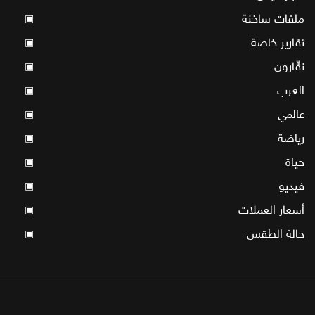
ملفات ساخنة
▣
تقارير خاصة
▣
نقّارون
▣
العرب
▣
عالمي
▣
رياضة
▣
حياة
▣
فيديو
▣
أسعار العملات
▣
حالة الطقس
▣