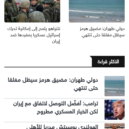
دولي طهران: مضيق هرمز
نتنياهو يلمح إلى إمكانية تحرك
سيظل مغلقا حتى تنتهي
إسرائيل عسكريا بمفردها ضد
إيران
الاكثر قراءة
دولي طهران: مضيق هرمز سيظل مغلقا
حتى تنتهي
ترامب: أفضّل التوصل لاتفاق مع إيران
لكن الخيار العسكري مطروح
الهولندي بوسيتش مدربا للأهلي