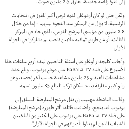
إلى فترة رئاسة جديدة، بفارق 2.5 مليون صوت.
ولكن حتى لو كان أردوغان لديه فرص أكبر للفوز في انتخابات
الرئاسية، لا يزال من الممكن سد الفجوة بينهما - إما من خلال
2.8 مليون من مؤيدي المرشح القومي، الذي جاء في المركز
الثالث، أو عن طريق ثمانية ملايين ناخب لم يشاركوا في الجولة
الأولى.
وأجاب كليجدار أوغلو على أسئلة الناخبين لمدة أربع ساعات هذا
الأسبوع على قناة
BaBaLa TV
على موقع يوتيوب. وبلغ عدد
مشاهدات الفيديو 23 مليون مشاهدة حسب آخر إحصاء، وهو
رقم كبير مقارنة بعدد سكان تركيا البالغ 85 مليون نسمة.
وقالت الناشطة مهتيب إن نقل مرشح المعارضة السباق إلى
يوتيوب قد ينجح. وأضافت قائلة: "أثر ظهوره (مرشح المعارضة)
على قناة
BaBaLa TV
على يوتيوب على الكثير من الناخبين
الشباب الذين لم يدلوا بأصواتهم في الجولة الأولى".