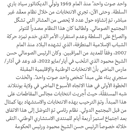
واحد صوت واحد" منذ العام 1969 وتولّي الديكتاتور سياد باري
السلطة. وحتى الآن، تجري الانتخابات من خلال نظام معقّد غير
مباشر، تمّ إنشاؤه حول عدد لا يُحصى من العشائر التي تشكّل
المجتمع الصومالي. ولطالما كان هذا النظام مصدراً للتوتر
والصراع على السلطة وعدم استقرار، الأمر الذي خدم تمرّد حركة
الشباب الإسلامية المتطرّفة، الذي تشهده البلاد منذ العام
2007، وفقاً للعديد من المراقبين. وكان الرئيس الصومالي حسن
الشيخ محمود الذي انتُخب في أيار/مايو 2022، قد وعد في آذار/
مارس الماضي بأنّ الانتخابات الوطنية والإقليمية المقبلة
ستجري بناء على مبدأ "شخص واحد صوت واحد". واتُخذت
الخطوة الأولى في هذا الاتجاه الأسبوع الماضي في ولاية بونتلاند
شبه المستقلّة، حيث أُجريت انتخابات مجالس المقاطعات على
هذا المبدأ. وتمّ الترحيب بهذه الانتخابات والاستشهاد بها كمثال
من قبل المجتمع الدولي. نظام رئاسي تمّ التوصّل إلى هذا الاتفاق
بعد اجتماع استمرّ أربعة أيام للمنتدى الاستشاري الوطني، التقى
خلاله خصوصاً الرئيس حسن الشيخ محمود ورئيس الحكومة