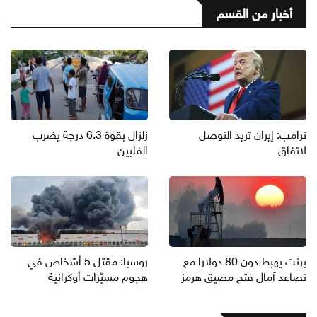
أخبار من القسم
ترامب: إيران تريد التوصل
زلزال بقوة 6.3 درجة يضرب
لاتفاق
الفلبين
برنت يهبط دون 80 دولارا مع
روسيا: مقتل 5 أشخاص في
تصاعد آمال فتح مضيق هرمز
هجوم مسيَّرات أوكرانية