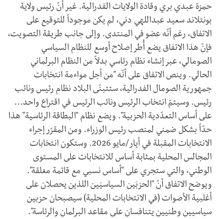
حمزة عبدي بري وقادة الولايات الفدرالية. غير أنّ رئيس ولاية
بونتلاند سعيد عبداللهي دني، لم يكن موجوداً للتوقيع على
الاتفاق، رغم أنّه عضو في المنتدى. وإلى جانب طريقة التصويت،
فإنّ هذا الاتفاق يضع أُطر إصلاح أوسع للنظام السياسي
الصومالي، عبر إنشاء نظام رئاسي بدلاً من النظام البرلماني
الحالي. وينص الاتفاق على أنّه "من أجل مواءمة انتخابات
جمهورية الصومال الفدرالية، ستتبنّى البلاد نظام رئيس ونائب
رئيس. وسيتمّ انتخاب الرئيس ونائب الرئيس في اقتراع واحد...
على أساس التعدّدية الحزبية". ويضع نظام "البطاقة الرئاسية" هذا
حدّاً بشكل ضمني لمنصب رئيس الوزراء. ومن المقرّر إجراء
الانتخابات المقبلة في أيار/مايو 2026. وستكون انتخابات
المجالس المحلية بمثابة أساس للانتخابات على المستوى
الوطني، والتي ستجري على "أساس نسبي مع قائمة مغلقة".
ويوضح الاتفاق أنّ "الحزبَين السياسيَين اللذين يحصلان على
أغلبية الأصوات (في الانتخابات المحلية) سيصبحان حزبين
سياسيين وطنيين يتنافسان على مقاعد البرلمان والرئاسة".