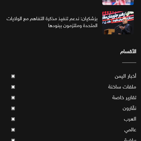
بزشكيان: ندعم تنفيذ مذكرة التفاهم مع الولايات
المتحدة وملتزمون ببنودها
الأقسام
أخبار اليمن
▣
ملفات ساخنة
▣
تقارير خاصة
▣
نقّارون
▣
العرب
▣
عالمي
▣
رياضة
▣