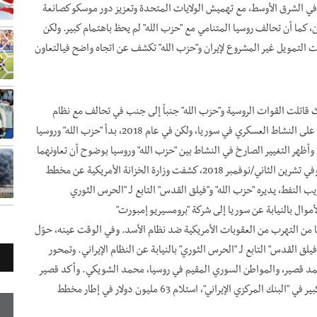
في الشرق الأوسط، مع تهميش الولايات المتحدة وتعزيز دور موسكو كصانعة
، كما أن تحالف روسيا المتنامي مع "حزب الله" لم يحظ باهتمام كبير. ولكن
ت التمويل غير المشروع لإيران و"حزب الله" تكشف عن اتجاه واضح
في
التعاون
ث قاتلت القوات الروسية و"حزب الله" جنباً إلى جنب في تحالف مع نظام
الأسد. ولسنوات، اقتصر هذا التحالف على ما يبدو وبشكل صارم على النشاط العسكري في سوريا، ولكن في عام 2018، بدأ "حزب الله" وروسيا
أظهر التغيير الصارخ في النشاط بين "حزب الله" وروسيا بوضوح أن تعاونهما
قد تجاوز التحالف العسكري وأصبح الآن يتضمن بعداً اقتصادياً. وفي تشرين الثاني/نوفمبر 2018، كشفت وزارة الخزانة الأمريكية عن مخطط
 النفط، يديره "حزب الله" و"فيلق القدس" التابع لـ "الحرس الثوري
أموال بالنيابة عن سوريا إلى شركة "برومسيريو إمبورت"
ما مكّن روسيا من التهرب من العقوبات الأمريكية ضد نظام الأسد. وفي الوقت عينه، حوّل
لق القدس" التابع لـ "الحرس الثوري" بالنيابة عن النظام الإيراني. وتمحور
مد قصير، والمواطن السوري المقيم في روسيا، محمد الشويكي. وأكد قصير
(المعروف أيضاً بالحاج فادي) والشويكي، في رسالة إلى مسؤول كبير في "البنك المركزي الإيراني"، استلام 63 مليون دولار في إطار مخطط