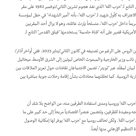
الله" حسن نصر الله، وأن شقيقه الآخر، أحمد قصير، كان الانتحاري التابع لـ "حزب الله" الذي نفذ هجوم تشرين الثاني/نوفمبر 1982 على مقر
عتراف به كأول شهيد لـ "حزب الله"، بأنه "أمير الشهداء" في حفل لمؤسسة
اً داخل "حزب الله"، متسلحاً بإرث عائلته، وهو لا يزال أحد المقربين
يو 2018، صنفت وزارة الخزانة الأمريكية قصير على أنه "قناة حاسمة" يستخدمها "فيلق القدس" التابع لـ
وفي غضون ذلك، لم تتوقف اجتماعات حسن مقلّد مع المسؤولين الروس على الرغم من تصنيفه في كانون الثاني/يناير 2023. ففي أواخر آذار/
جتمع مع نائب وزير الخارجية والمبعوث الخاص لبوتين إلى الشرق الأوسط، ميخائيل
لبيان لمقلّد عبر "تويتر"، تضمن الاجتماعان نقاشات حول تعزيز العلاقات بين
ثمارية الروسية. كما تخللتهما محادثات بشأن إقامة رحلات جوية مباشرة بين
"حزب الله" وروسيا ومدى استفادة الطرفَين منه، من الواضح بلا شك أن
ومفيدة للطرفين، وتتضمن عنصراً اقتصادياً مربحاً إلى حد كبير على ما
 "حزب الله". ولكن تحالف روسيا مع "حزب الله" يوفر لها إمكانية الوصول
لتنظيم الإرهابي منها أيضاً.