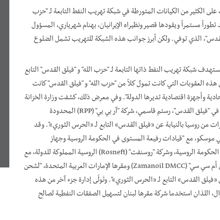
لى الكثير من الكيانات المتورطة في شبكة تهريب النفط التابعة لـ "حزب
هد تطوراً مستمراً ويقودها قصير ونظيراه الإيرانيان، بهنام شهرياري، المسؤول
قدس"، الذي توفي. ولكن أبرز جوانب هذه الشبكة للتهريب تشمل الضلوع
ة تصنيفات تستهدف شبكة تهريب النفط ذاتها التابعة لـ "حزب الله" و "فيلق القدس" التابع
هذه العقوبات التي كانت تمول كلاً من "حزب الله" و "فيلق القدس" كانت
دية وأجهزة اقتصادية تديرها الدولة". وفي معرض ذلك، كشفت وزارة الخزانة
الأمريكية أنه منذ نيسان/إبريل 2021، استخدم المسؤول السابق في "فيلق القدس"، رستم قاسمي، شركة "آر بي بي" (RPP) المحدودة
رات من روسيا بالنيابة عن
«
فيلق القدس
»
التابع لـ
«
الحرس الثوري
»
". وقد
ي موسكو، مع "قيادات رفيعة المستوى في الحكومة الروسية وجهاز
المخابرات الروسي" لجمع الأموال لـ "فيلق القدس". وعملت أيضاً الحكومة الروسية، وشركة "روسنفت" (Rosneft) الروسية المملوكة للدولة، مع
عناصر أخرى من شبكة تهريب "فيلق القدس"، مثل "زمن أويل دي أم سي سي" (Zamanoil DMCC) ومقرها الإمارات العربية المتحدة، "لشحن
«
فيلق القدس
»
التابع لـ
«
الحرس الثوري
»
". وتَولّى إدارة جزء آخر من هذه
ل، اللذان استخدما شركة مقرها لبنان لتسهيل الصفقات النفطية لصالح