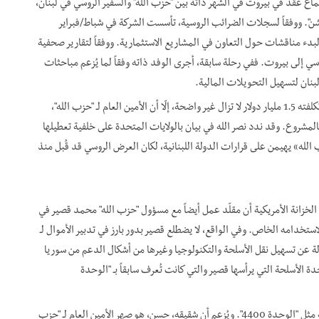
تماع عُقد في بيروت في الشهر ذاته بين "حزب الله" والسفير الروسي في لبنان،
شن". ووفقاً لسجلات الضرائب الروسية، تأسست الشركة في شباط/فبراير
 لبدء مناقشات حول التعاون في المشاريع الاستثمارية. ووفقاً لتقارير صحفية
 2021 الزيارة الأولى للوفد الروسي إلى بيروت. ففي رحلة سابقة، أجرى الوفد ذاته وفقاً لما يُزعم مباحثات
نان لتسهيل التحويلات المالية.
وفي حين أن مشاركة "حزب الله" في مشروع المصفاة الذي تبلغ تكلفته 1.5 مليار دولار لا تزال غير واضحة، إلّا أن الأمين العام لـ "حزب الله"،
لمشروع. وقد ندد نصر الله في بيان بالولايات المتحدة على خلفية تعطيلها
الله
»
يهيمن على قرارات الدولة اللبنانية، لكان العرض الروسي قد قُبل منذ
الخزانة الأمريكية أن مقلّد عمل أيضاً مع مسؤول "حزب الله" محمد قصير في
خدامه الخاص. وفي الواقع، لا يضطلع قصير بدور بارز في تدبير الأموال لـ
ة عن تسهيل نقل الأسلحة والتكنولوجيا وغيرها من أشكال الدعم من سوريا
ة الأسلحة التي يرأسها قصير والتي كانت تُعرف سابقاً بـ "الوحدة
ويتمتع قصير بمؤهلات فريدة تخوّله رئاسة وحدة حساسة ومهمة مثل "الوحدة 4400". ويُزعم أن شقيقه، حسن، هو صهر الأمين العام لـ "حزب