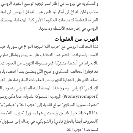
والعسكرية في بيروت في إطار استراتيجية توسيع النفوذ الروسي 
سلام. ولكن النزاع في أوكرانيا طغى على التوغل الروسي في لبنان
القراءة الدقيقة لتصنيفات الحكومة الأمريكية المتعلقة بمخططا
الروسي في إطار هذه الأنشطة ودعمها.
التهرب من العقوبات
نشأ التحالف الروسي مع "حزب الله" نتيجة النزاع في سوريا، حي
بالانخراط في أنشطة مشتركة غير مسبوقة للتهرب من العقوبات. و
معقّد قائم على التجارة للتهرب من العقوبات المفروضة على تهريب
الإسلامي" الإيراني. وسمح هذا المخطط للنظام الإيراني بتحويل ال
(Promsyrioimport) الروسية المملوكة للدولة، م
"مصرف سوريا المركزي" مبالغ نقدية إلى "حزب الله" و "حماس" و"في
هذا المخطط حول قناتين رئيسيتين هما مسؤول "حزب الله"، مح
لمساعدة "حزب الله".