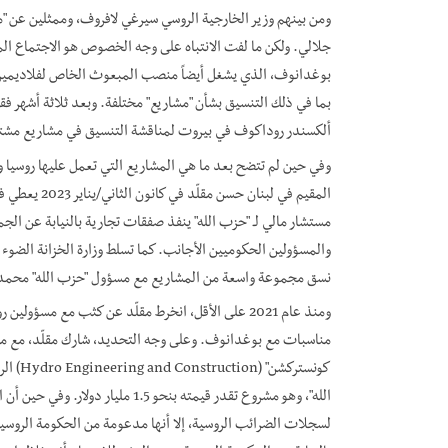
ومن بينهم وزير الخارجية الروسي سيرغي لافروف، وممثلين عن "مج
جلالي. ولكن ما لفت الانتباه على وجه الخصوص هو الاجتماع ال
بوغدانوف، الذي يشغل أيضاً منصب المبعوث الخاص لفلاديمير 
بما في ذلك التنسيق بشأن "مشاريع" مختلفة. وبعد ثلاثة أشهر فق
ألكسندر روداكوف في بيروت لمناقشة التنسيق في مشاريع مشت
وفي حين لم تتضح بعد ما هي المشاريع التي تعمل عليها روسيا و"حز
المقيم في لبن
مستشار مالي لـ "حزب الله" ينفذ صفقات تجارية بالنيابة عن ال
والمسؤولين الحكوميين الأجانب. كما تسلط وزارة الخزانة الضوء ب
نسق مجموعة واسعة من المشاريع مع مسؤول "حزب الله" محمد 
ومنذ عام 2021 على الأقل، انخرط مقلّد عن كثب مع مس
مناسبات مع بوغدانوف. وعلى وجه التحديد، شارك مقلّد، مع مسؤ
كونستر
الله"، وهو مشروع تقدر قيمته بنحو 5