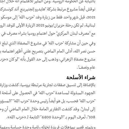
بالنيابة عن الحكومة الروسية. ومن المثير للاهتمام أنه خلال اج
نوقش أيضاً مشروع مرتبط بشركة "هايدرو إنجنيرينغ آند كونسترك
2021، قبل شهر واحد فقط من زيارة وفد "حزب الله" إلى موسكو
لبنانية، لم تكن رحلة حزيران/يونيو
مع "مصرف لبنان المركزي" حول اهتمام روسيا بشراء مصرف في لب
حسن نصر الله، أدلى العام الماضي بتصريح علني أظهر اهتمامه با
مشروع مصفاة الزهراني، وذهب إلى حد القول بأنه "لو كان
«
حزب 
عام ونصف".
شراء الأسلحة
بالإضافة إلى تنسيق صفقات تجارية مرتبطة بروسيا، كشفت وزارة 
الجهود المبذولة لمساعدة "حزب الله" في الحصول على أسلحة لاست
"حزب الله" فحسب، بل هو أيضاً رئيس وحدة "حزب الله" "المسؤول
إلى لبنان". وقد كشفت التقارير العامة خلال العام الماضي أن وحد
108"،
تُعرف اليوم بـ
"الوحدة 4400" التابعة لـ
«
حزب الله
»
.