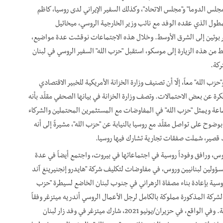
لس الدوما" و"مجلس الاتحاد"، وكذلك السفير الإيراني لدى روسيا، كاظم
مطول الذي عقده الوفد مع نائب وزير الخارجية الروسي، ميخائيل
بوتين إلى الشرق الأوسط. وخلال هذه الاجتماعات نوقشت عدة مواضيع،
ط من هذه الزيارة إلى موسكو، استقبل "حزب الله" السفير الروسي في لبنان
ركة.
ب الله" معاً، إلّا أن تصنيف وزارة الخزانة الأمريكية للخبير الاقتصادي
ان حسن مقلّد في كانون الثاني/يناير 2023 يعطي فكرة عن بعض الاحتمالات. وتصف وزارة الخزانة في بيانها الصحفي مقلّد بأنه
جماعة ويمثل "حزب الله" في المفاوضات مع المستثمرين المحتملين والشركاء
وضوح على تواصل مقلّد مع روسيا بالنيابة عن "حزب الله"، مشيرةً إلى أنه
قصير، شملت صفقات تجارية تشارك فيها روسيا.
ؤولين روس، ورافق وفوداً روسية في اجتماعاتها في بيروت، واجتمع أيضاً في عدة
ولين لبنانيين وروس، في مفاوضات لتكليف شركة "هايدرو إنجنيرينغ آند
كشن" (Hydro Engineering and Construction) الروسية بإعادة بناء مصفاة الزهراني في جنوب لبنان الخاضع لسيطرة "حزب
1. مليار دولار. وفي حين أن الشركة المذكورة مملوكة بالكامل لرجل الأعمال الروسي أندريه ميتزغر وفقاً
لسجلات الضرائب الروسية، إلا أنها مدعومة من الحكومة الروسية. وفي الواقع، في حزيران/يونيو 2021، شارك ميتزغر في وفد زار لبنان