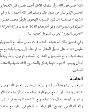
للجيش الإسرائيلي في صور. فقد وصف نصر الله أحمد، الذي تم الا
الشهداء بمناسبة الذكرى السنوية للهجوم. وترقّى محمد قصير سريع
الموثوقين لنصر الله. وفي أيار/ما
"الحرس الثوري" الإيراني لتمويل "حزب الله".
مارس 2023، على سبيل المثال، سافر مقلّد إلى روسيا وا
بوغدانوف، ومع نائب وزير الدفاع، ألكسندر فومين، أيضاً. ووفقاً 
لبنان وروسيا، لا سيما فيما يتعلق بالمشاريع الاقتصادية والاست
البلدين.
الخاتمة
في حين أن غموضاً كبيراً ما زال يكتنف مدى التعاون القائم بين 
علاقتهما قد تطورت مع مرور الوقت وأصبحت الآن متعددة الأوجه 
يبدو. وبطبيعة الحال، لا ترتبط جميع الأنشطة الروسية في لبنان بـ
والغطاء القوي لتوسيع نطاق تواجدها العام في لبنان، مع استفادة ا