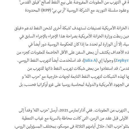
كة في التهرب من العقوبات المفروضة على بيع النفط لصالح "فيلق القدس"
في كانون الأول/ديسمبر 2022، والتي شارك بعضها في اتفاقيات وعقود سلسلة التوريد مع الشركة الروسية "آر بي بي" (RPP) المحدودة
«
فيلق
حين ربطت وزارة الخزانة الأمريكية بصراحة هذا الإجراء بالإجراء السابق في
لّا أن الوزارة لم تحدد ما إذا كان للحكومة الروسية دور أيضاً في
ذه الأهداف يكشف أن بعض السفن على الأقل الخاضعة للعقوبات كجزء من
Zephyr
) وجوليا إي (
Julia A
)، قد استُخدمت أيضاً لتهريب النفط الروسي.
القدس"، قد استفادوا من بعض شبكات تهريب النفط ذاتها للتهرب من
ا لهذه الشبكات لتهريب النفط التابعة لجهات خارجية مع "حزب الله" و
ّض الجهود الأمريكية والدولية لمحاسبة روسيا على غزو أوكرانيا فحسب، بل
لا يقتصر المستوى المعزز من التنسيق بين روسيا و"حزب الله" على التهرب من العقوبات. ففي آذار/مارس 2021، أرسل "حزب الله" وفداً إلى
ه الأولى قبل عقد من الزمن، التي كانت محاطة بالسرية مع غياب التغطية
ثلو "حزب الله"، خلال أيامهم الثلاثة في موسكو، بمختلف المسؤولين الروس،