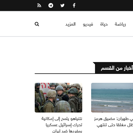
رياضة
حياة
فيديو
المزيد
أخبار من القسم
ي طهران: مضيق هرمز
نتنياهو يلمح إلى إمكانية
ل مغلقا حتى تنتهي
تحرك إسرائيل عسكريا
بمفردها ضد إيران