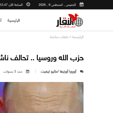
الخميس , اغسطس 6 , 2026
الساعة الآن 12:47 AM
الرئيسية
أ
-
الرئيسية
ملفات ساخنة
حزب الله وروسيا .. تحالف نا
أورورا أورتيغا /ماثيو ليفيت
منذ 3 سنوات