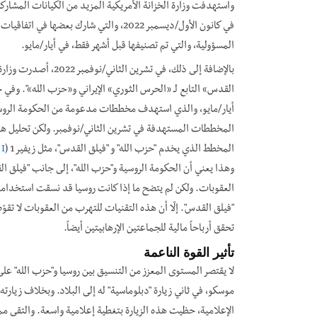
واستهدفت وزارة الخزانة الأمريكية المزيد من الكيانات المشار
المسؤولية، والتي تم تصنيفها قبل أشهر فقط، في أيار/مايو.
بالإضافة إلى ذلك، في تشرين الثاني/نوفمبر 2022، أصدرت وزارة الخزانة الأمريكية تصنيفات تستهدف "شبكة أخرى لشحن النفط تدعم
القدس
»
التابع لـ
«
الحرس الثوري
»
الإيراني و
«
حزب الله
»
". وفي 
أيار/مايو، والذي استهدف مخططات مدعومة من الحكومة الروسية، إ
المخططات المستهدفة في تشرين الثاني/نوفمبر. ولكن تحليل ه
المخطط الذي يخدم "حزب الله" و "فيلق القدس"، مثل زيفير 1 (
 I
وهذا يعني أن الحكومة الروسية و"حزب الله"، إلى جانب "فيلق 
العقوبات. ولكن لم يتضح ما إذا كانت روسيا قد نسقت استخدامه
"فيلق القدس". إلّا أن هذه التقنيات للتهرب من العقوبات لا تقو
تحقق أرباحاً مالية للجماعتين الإرهابيتين أيضاً.
تأثير القوة الناعمة
موسكو، في ثاني زيارة "دبلوماسية" له إلى البلاد. وبخلاف زيارت
الإعلامية، حظيت هذه الزيارة بتغطية إعلامية واسعة. والتقى مم