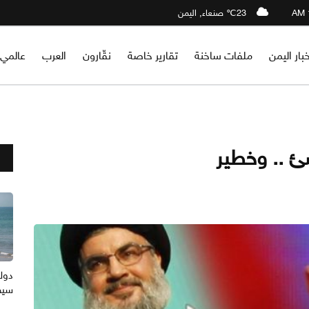
23℃ صنعاء, اليمن
خبار اليمن
ملفات ساخنة
تقارير خاصة
نقّارون
العرب
عالمي
شئ .. وخطير
دول
سيظ