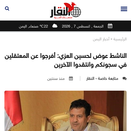
الجمعة , اغسطس 7 , 2026
22℃ صنعاء, اليمن
-
الرئيسية
أخبار اليمن
الناشط عوض لحسين العزي: أفرجوا عن المعتقلين
في سجونكم وانتقدوا الآخرين
متابعة خاصة - النقار
منذ سنتين