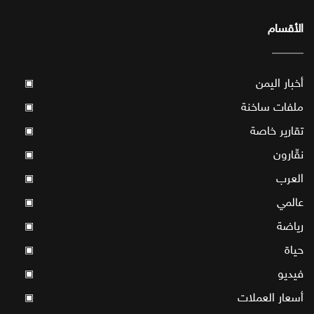
الأقسام
أخبار اليمن
▣
ملفات ساخنة
▣
تقارير خاصة
▣
نقّارون
▣
العرب
▣
عالمي
▣
رياضة
▣
حياة
▣
فيديو
▣
أسعار العملات
▣