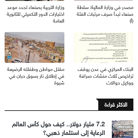
مصدر في وزارة المالية: سلطة
وزارة التربية بصنعاء تحدد موعد
صنعاء تبدأ صرف مرتبات الفئة
اختبارات الدور التكميلي للثانوية
(أ)
العامة
البنك المركزي في عدن يوقف
مقتل مواطن وطفلته الرضيعة
تراخيص ثلاث منشآت صرافة
في إطلاق نار بسوق حبان في
ووكيل حوالات
شبوة
الاكثر قراءة
7.2 مليار دولار.. كيف حول كأس العالم
الرعاية إلى استثمار ذهبي؟