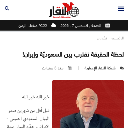
الجمعة , اغسطس 7 , 2026
22℃ صنعاء, اليمن
-
الرئيسية
نقّارون
لحظة الحقيقة تقترب بين السعوديّة وإيران!
شبكة النقار الإخبارية
منذ 3 سنوات
خير الله خير الله
قبل أقل من شهرين صدر
البيان السعودي الصيني -
الإيراني. حدّد البيان مدة