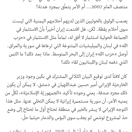
منتصف العام 2007... أم الأمر يتعلّق بمجرّد هدنة؟
يصعب الوثوق بالحوثيين الذين لديهم أحلامهم اليمنية التي ليست
سوى أحلام يقظة. لكن، هل اقتنعت إيران أخيراً بأنّ الاستثمار في
الجماعة الحوثية استثمار لا أفق له، تماماً مثل الاستثمار في «حزب
الله» في لبنان والميليشيات المتنوعة التي ترعاها في سورية والعراق.
أوصل «حزب الله» إيران إلى البحر المتوسط. ماذا بعد ذلك؟ ما الثمن
الذي دفعه لبنان واللبنانيون لقاء ذلك؟
كان لافتاً لدى توقيع البيان الثلاثي المشترك في بكين وجود وزير
الخارجيّة الإيراني أمير حسين عبداللهيان في دمشق. لا يمكن أن يكون
ذلك مجرّد صدفة. يعني وجوده تأكيد «الجمهوريّة الإسلاميّة»، لكلّ من
يعنيه الأمر، أن سورية مستعمرة إيرانيّة لا يمكن التخلي عنها. مثل هذا
التوجه الإيراني لا يبشر بالخير في منطقة تحتاج أوّل ما تحتاج إلى وضع
حدّ لمشروع توسّعي لم يجلب سوى البؤس والدمار حيثما حلّ.