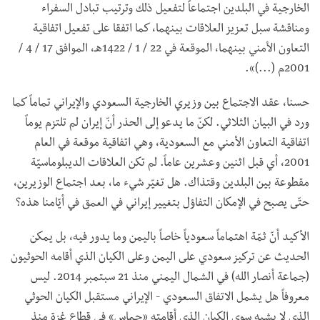
الخارجية في البلدين اجتماعاً لتفعيل ذلك وترتيب تبادل السفراء
ومناقشة سبل تعزيز العلاقات بينهما، كما اتفقا على تفعيل اتفاقية
التعاون الأمني بينهما، الموقعة في 22 / 1 / 1422هـ، الموافق 17 / 4 /
2001م (...)».
حسنا، عقد الاجتماع بين وزيري الخارجية السعودي والإيراني تماماً كما
ورد في البيان الثلاثي. لكنّ ما يدعو إلى الحذر أنّ إيران لم تلتزم يوماً
اتفاقية التعاون الأمني مع السعودية، وهي اتفاقية موقعة في العام
2001، أي قبل اثنين وعشرين عاماً. لم تكن العلاقات الديبلوماسيّة
مقطوعة بين البلدين وقتذاك. هل تغيّر شيء ما، بعد اجتماع الوزيرين،
حتّى يصبح في الإمكان التفاؤل بتغيير إيراني في العمق في أيّامنا هذه؟
الأكيد أنّ ثمّة اهتماماً سعودياً خاصاً باليمن وما يدور فيه، بل يمكن
الحديث عن تركيز سعودي على اليمن وعلى الكيان الذي أقامه الحوثيون
(جماعة أنصار الله) في الشمال اليمني منذ 21 سبتمبر 2014. ليس
معروفاً هل يشمل الاتفاق السعودي - الإيراني مستقبل الكيان الحوثي
الذي لا يشبه سوى الكيان الذي أقامته «حماس» في قطاع غزة منذ