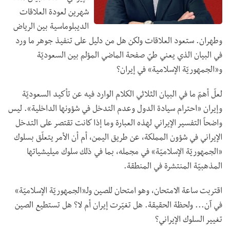
شهرين لعودة العلاقات
الديبلوماسية بين الرياض
وطهران. ستعود العلاقات ولكن هل من دليل على تنفيذ جوهر ما ورد
في البيان الذي يعني طيّ صفحة الماضي المؤلم بين السعوديّة
و«الجمهوريّة الإسلامية» في إيران؟
لعلّ أهمّ ما في البيان الثلاثي الكلام الوارد فيه عن تأكيد السعوديّة
وإيران «احترام سيادة الدول وعدم التدخل في شؤونها الداخلية». ليس
واضحاً التفسير الإيراني لهذه العبارة وما إذا كانت تقتصر على التدخل
الإيراني في شؤون المملكة، عن طريق اليمن، أم أن الأمر يتعلّق بسلوك
«الجمهوريّة الإسلاميّة» في مجمله، بما في ذلك سلوك ميليشياتها
المذهبيّة المنتشرة في المنطقة.
اقتربت ساعة الامتحان، وهو امتحان للصين ولـ«الجمهوريّة الإسلاميّة»
في آن... ولحظة الحقيقة. هل تغيّرت إيران أم لا؟ هل تستطيع الصين
تغيير السلوك الإيراني؟