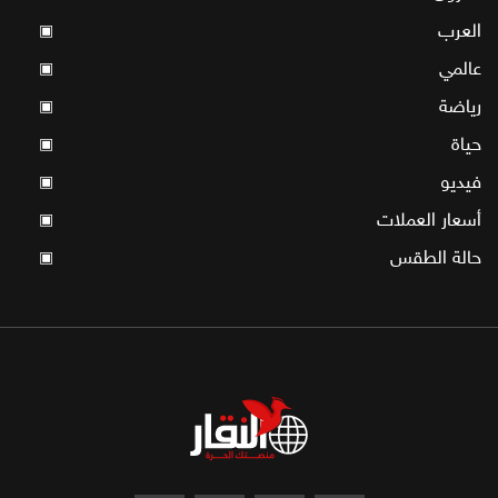
العرب
▣
عالمي
▣
رياضة
▣
حياة
▣
فيديو
▣
أسعار العملات
▣
حالة الطقس
▣