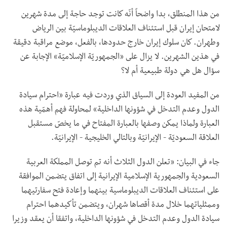
من هذا المنطلق، بدا واضحاً أنّه كانت توجد حاجة إلى مدة شهرين
لامتحان إيران قبل استئناف العلاقات الديبلوماسيّة بين الرياض
وطهران. كان سلوك إيران خارج حدودها، بالفعل، موضع مراقبة دقيقة
في هذين الشهرين. لا يزال على «الجمهوريّة الإسلاميّة» الإجابة عن
سؤال هل هي دولة طبيعية أم لا؟
من المفيد العودة إلى السياق الذي وردت فيه عبارة «احترام سيادة
الدول وعدم التدخل في شؤونها الداخلية» لمحاولة فهم أهمّية هذه
العبارة ولماذا يمكن وصفها بالعبارة المفتاح في ما يخصّ مستقبل
العلاقة السعوديّة - الإيرانيّة وبالتالي الخليجية - الإيرانيّة.
جاء في البيان: «تعلن الدول الثلاث أنه تم توصل المملكة العربية
السعودية والجمهورية الإسلامية الإيرانية إلى اتفاق يتضمن الموافقة
على استئناف العلاقات الديبلوماسية بينهما وإعادة فتح سفارتيهما
وممثلياتهما خلال مدة أقصاها شهران، ويتضمن تأكيدهما احترام
سيادة الدول وعدم التدخل في شؤونها الداخلية، واتفقا أن يعقد وزيرا