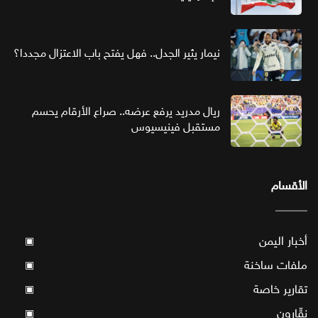
نيمار يثير الجدل.. فهل يفتح باب الاعتزال مجددا؟
ريال مدريد يرفع عرضه.. صراع الأرقام يحسم
مستقبل فينيسيوس
الأقسام
أخبار اليمن
▣
ملفات ساخنة
▣
تقارير خاصة
▣
نقّارون
▣