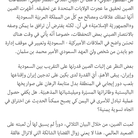
من المنظور الدولي، لا شكّ أنّ البيان الثلاثي انتصار صيني. استطاعت
الصين تحقيق ما عجزت الولايات المتحدة عن تحقيقه. أظهرت الصين
أنّها تمتلك علاقات ومصالح مع كلّ من المملكة العربيّة السعوديّة
و«الجمهوريّة الإسلاميّة» في آن. لكنّه يفترض أن ترافق ما يمكن وصفه
بالانتصار الصيني بعض التحفظات، خصوصا أنّه يأتي في وقت هناك
تحسّن واضح في العلاقات الأميركيّة - السعوديّة وتغيير في موقف إدارة
جو بايدن من شخص وليّ العهد السعودي الأمير محمد بن سلمان.
بغض النظر عن إثبات الصين قدرتها على التقريب بين السعودية
وإيران، يبقى الأهمّ. أيّ القدرة لدى بكين على تدجين إيران وإقناعها
بلعب دور إيجابي في المنطقة بدل متابعة الرهان على صواريخها
الباليستية وطائراتها المسيّرة وميليشياتها المذهبيّة. هل يكفي حصول
عملية تبادل للأسرى في اليمن كي يصبح ممكناً الحديث عن اختراق في
اتجاه تسوية يمنية؟
لعبت الصين، من خلال البيان الثلاثي، دوراً لم يسبق لها أن لعبته على
الصعيد العالمي. هذا لا يعني زوال القضايا الشائكة التي لاتزال عالقة