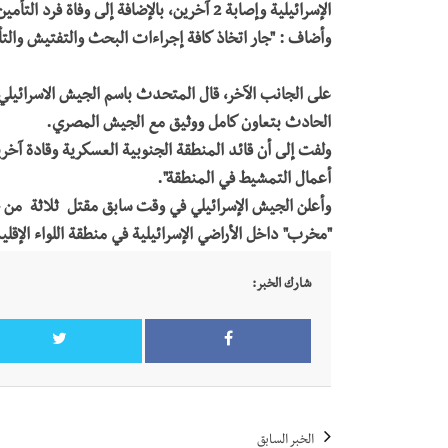
الإسرائيلية وإصابة 2 آخرين، بالإضافة إلى وفاة فرد التأمين المصري أثناء تبادل إطلاق النيران".
وأضاف : "جار اتخاذ كافة إجراءات البحث والتفتيش والتأم
على الجانب الآخر، قال المتحدث باسم الجيش الاسرائيلي
الحادث بتعاون كامل ووثيق مع الجيش المصري.
ولفت إلى أن قائد المنطقة الجنوبية العسكرية وقادة آخر
أعمال التمشيط في المنطقة".
وأعلن
الجيش
الإسرائيلي
في
وقت
سابق
مقتل
ثلاثة
من
"مخرب"
داخل
الأراضي
الإسرائيلية
في
منطقة
اللواء
الإقل
شارك الخبر:
الخبر السابق