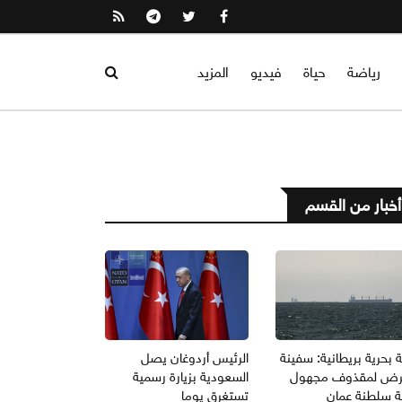
رياضة
حياة
فيديو
المزيد
أخبار من القسم
 بحرية بريطانية: سفينة
الرئيس أردوغان يصل
رض لمقذوف مجهول
السعودية بزيارة رسمية
لة سلطنة عمان
تستغرق يوما