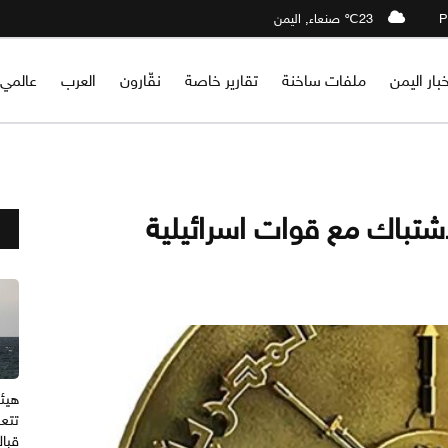
23℃ صنعاء, اليمن
خبار اليمن
ملفات ساخنة
تقارير خاصة
نقّارون
العرب
عالمي
شتباك مع قوات اسرائيلية
هيئة
تتع
قبا