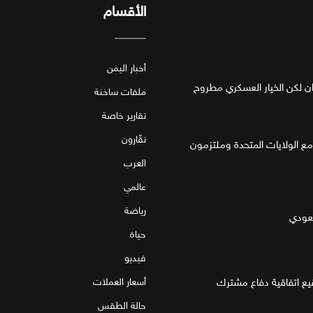
الأقسام
أخبار اليمن
ان لكن الخيار العسكري مطروح
ملفات ساخنة
تقارير خاصة
نقّارون
مع الولايات المتحدة وملتزمون
العرب
عالمي
رياضة
سعودي
حياة
فيديو
قيع اتفاقية دفاع مشترك
أسعار العملات
حالة الطقس