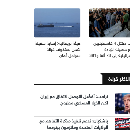
غزة.. مقتل 4 فلسطينيين
هيئة بريطانية: إصابة سفينة
 حصيلة الإبادة
شحن بمقذوف قبالة
يلية إلى 73 ألفا و381
سواحل عُمان
الاكثر قراءة
ترامب: أفضّل التوصل لاتفاق مع إيران
لكن الخيار العسكري مطروح
بزشكيان: ندعم تنفيذ مذكرة التفاهم مع
الولايات المتحدة وملتزمون ببنودها