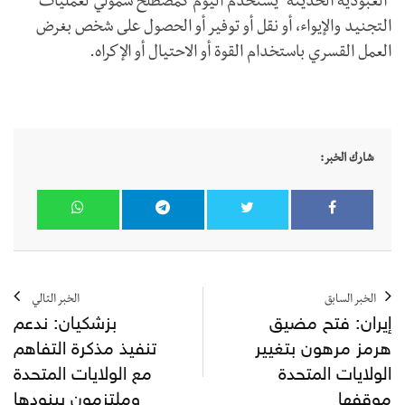
"العبودية الحديثة" يستخدم اليوم كمصطلح شمولي لعمليات
التجنيد والإيواء، أو نقل أو توفير أو الحصول على شخص بغرض
العمل القسري باستخدام القوة أو الاحتيال أو الإكراه.
شارك الخبر:
الخبر السابق
الخبر التالي
إيران: فتح مضيق
بزشكيان: ندعم
هرمز مرهون بتغيير
تنفيذ مذكرة التفاهم
الولايات المتحدة
مع الولايات المتحدة
موقفها
وملتزمون ببنودها