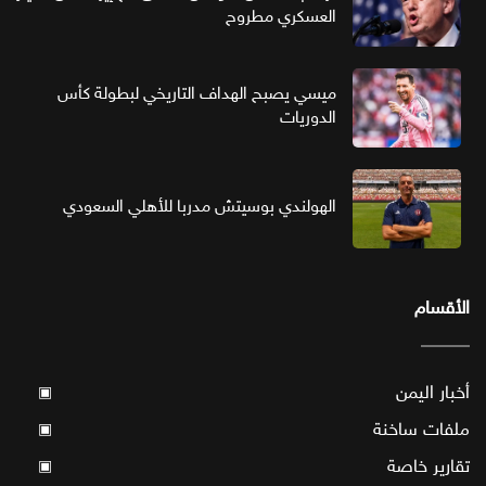
العسكري مطروح
ميسي يصبح الهداف التاريخي لبطولة كأس
الدوريات
الهولندي بوسيتش مدربا للأهلي السعودي
الأقسام
أخبار اليمن
▣
ملفات ساخنة
▣
تقارير خاصة
▣