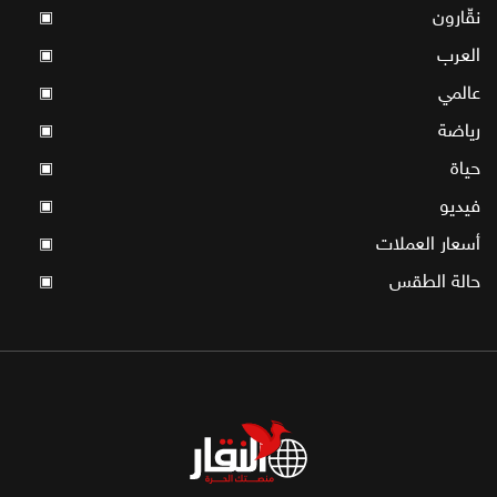
نقّارون
▣
العرب
▣
عالمي
▣
رياضة
▣
حياة
▣
فيديو
▣
أسعار العملات
▣
حالة الطقس
▣