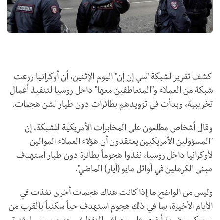
كشف تقرير لشبكة "سي إن إن" اليوم الإثنين، أن أوكرانيا زرعت
شبكة من العملاء و"المتعاطفين معها" داخل روسيا لتنفيذ أعمال
تخريبية، وبدأت في تزويدهم بطائرات دون طيار لشن هجمات.
وقال أشخاص مطلعون على المخابرات الأمريكية للشبكة، إن
"المسؤولين الأمريكيين يعتقدون أن هؤلاء العملاء الموالين
لأوكرانيا داخل روسيا، نفذوا هجوماً بطائرة دون طيار استهدف
مبنى الكرملين في أوائل مايو (أيار) الماضي".
وليس من الواضح ما إذا كانت هناك هجمات أخرى نفذت في
الأيام الأخيرة، بما في ذلك هجوم استهدف حياً سكنياً بالقرب من