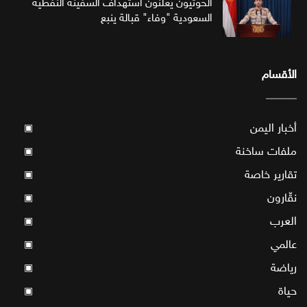
الحوثيون يعلنون استهداف السفينة النفطية
السعودية "وفاء" قبالة ينبع
الأقسام
أخبار اليمن
▣
ملفات ساخنة
▣
تقارير خاصة
▣
نقّارون
▣
العرب
▣
عالمي
▣
رياضة
▣
حياة
▣