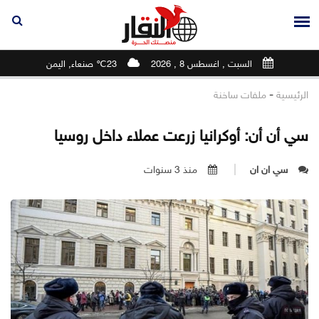
السبت , اغسطس 8 , 2026
23℃ صنعاء, اليمن
-
الرئيسية
ملفات ساخنة
سي أن أن: أوكرانيا زرعت عملاء داخل روسيا
سي ان ان
منذ 3 سنوات