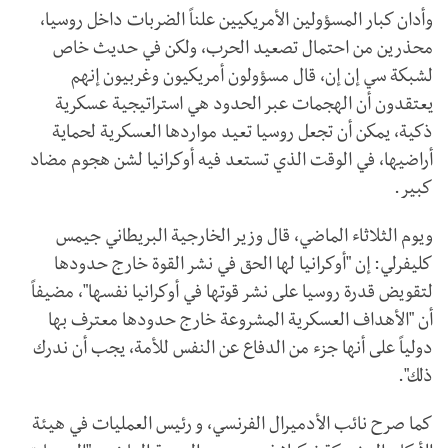
وأدان كبار المسؤولين الأمريكيين علناً الضربات داخل روسيا،
محذرين من احتمال تصعيد الحرب، ولكن في حديث خاص
لشبكة سي إن إن، قال مسؤولون أمريكيون وغربيون إنهم
يعتقدون أن الهجمات عبر الحدود هي استراتيجية عسكرية
ذكية، يمكن أن تجعل روسيا تعيد مواردها العسكرية لحماية
أراضيها، في الوقت الذي تستعد فيه أوكرانيا لشن هجوم مضاد
كبير.
ويوم الثلاثاء الماضي، قال وزير الخارجية البريطاني جيمس
كليفرلي: إن "أوكرانيا لها الحق في نشر القوة خارج حدودها
لتقويض قدرة روسيا على نشر قوتها في أوكرانيا نفسها"، مضيفاً
أن "الأهداف العسكرية المشروعة خارج حدودها معترف بها
دولياً على أنها جزء من الدفاع عن النفس للأمة، يجب أن ندرك
ذلك".
كما صرح نائب الأدميرال الفرنسي، و رئيس العمليات في هيئة