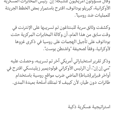
وقال مسؤولون أمريكيون للشبكة: إن "رئيس المخابرات العسكرية
الأوكرانية، كيريلو بودانوف، اقترح باستمرار بعض الخطط الجريئة
للعمليات ضد روسيا".
وكشفت وثائق سرية للبنتاغون تم تسريبها على الإنترنت في
وقت سابق من هذا العام، أن وكالة المخابرات المركزية حثت
بودانوف على تأجيل الهجمات على روسيا في ذكرى غزوها
لأوكرانيا، وفقاً لصحيفة "واشنطن بوست".
وذكر تقرير استخباراتي أمريكي آخر تم تسريبه، وحصلت عليه
"سي إن إن"، أن الرئيس الأوكراني فولوديمير زيلينسكي اقترح في
أواخر فبراير(شباط) الماضي ضرب مواقع روسية باستخدام
طائرات دون طيار، لأن كييف لا تمتلك أسلحة بعيدة المدى.
استراتيجية عسكرية ذكية