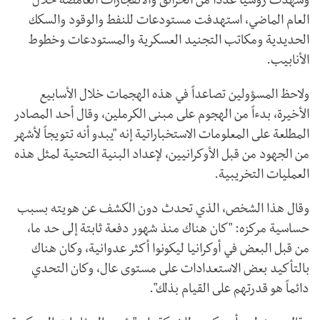
وشهدت روسيا عدداً من الحرائق والانفجارات الغامضة خلال
العام الماضي، استهدفت مستودعات للنفط والوقود والسكك
الحديدية ومكاتب التجنيد العسكرية والمستودعات وخطوط
الأنابيب.
ولاحظ المسؤولين تصاعداً في هذه الهجمات خلال الأسابيع
الأخيرة، بدءاً من الهجوم على مبنى الكرملين، وقال أحد المصادر
المطلعة على المعلومات الاستخباراتية إنه "يبدو أنه تتويجاً لأشهر
من الجهود من قبل الأوكرانيين، لإعداد البنية التحتية لمثل هذه
العمليات التخريبية.
وقال هذا الشخص، الذي تحدث دون الكشف عن هويته بسبب
حساسية مركزه: "كان هناك منذ شهور دفعة ثابتة إلى حد ما،
من قبل البعض في أوكرانيا ليكونوا أكثر عدوانية، وكان هناك
بالتأكيد بعض الاستعدادات على مستوى عال، وكان التحدي
دائماً هو قدرتهم على القيام بذلك".