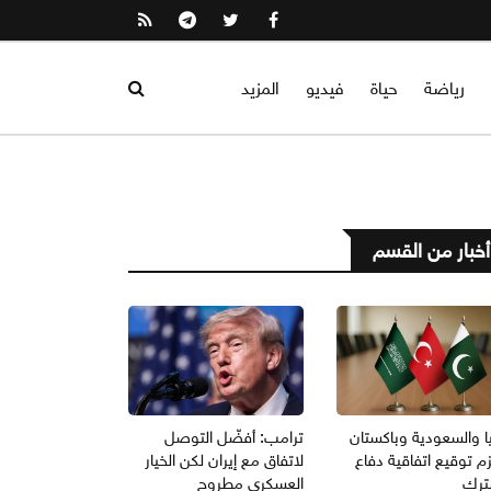
رياضة
حياة
فيديو
المزيد
أخبار من القسم
ا والسعودية وباكستان
ترامب: أفضّل التوصل
م توقيع اتفاقية دفاع
لاتفاق مع إيران لكن الخيار
رك
العسكري مطروح