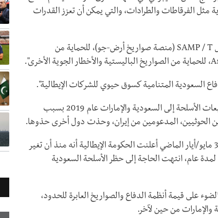
 مثل الفرقاطات والطرادات، والتي يمكن أن تعزز القدرات
ل
SAMP / T
(منصة صواريخ أرض-جو)، للحماية من
A
، للحماية من الصواريخ الباليستية والأخطار الجوية الأخرى".
لدفاع السعودية المتنامية كسوق حيوي للشركات الإيطالية".
وكانت الحكومة الإيطالية من بين أول من أوقف مبيعات الأسلحة إلى السعودية والإمارات عام 2019 بسبب
ين الحوثيين، المدعومين من إيران، وحذت دول أخرى حذوها.
لكن القيود الإيطالية خففت منذ ذلك الحين، وفي 31 مايو/أيار الماضي أعلنت الحكومة الإيطالية أنه منذ أن تغير
 لمدة عام، انتهت الحاجة إلى حظر الأسلحة السعودية
وء على قيمة أنظمة الدفاع والصواريخ العابرة للحدود،
الإمارات من حين لآخر.