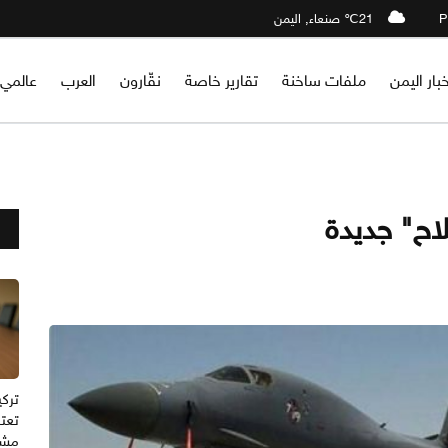
21℃ صنعاء, اليمن
خبار اليمن
ملفات ساخنة
تقارير خاصة
نقّارون
العرب
عالمي
اح" جديدة
تركي
تعتز
مشت