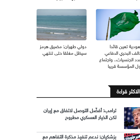
ودية تعين قائدا
دولي طهران: مضيق هرمز
الف البحري الدفاعي
سيظل مغلقا حتى تنتهي
د الجنسيات.. واجتماع
ول المؤسسة قريبا
الاكثر قراءة
ترامب: أفضّل التوصل لاتفاق مع إيران
لكن الخيار العسكري مطروح
بزشكيان: ندعم تنفيذ مذكرة التفاهم مع