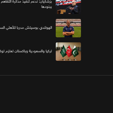
بزشكيان: ندعم تنفيذ مذكرة التفاهم 
ببنودها
الهولندي بوسيتش مدربا للأهلي ال
تركيا والسعودية وباكستان تعتزم تو