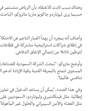
وهناك سبب ثابت للاعتقاد بأن الرياض ستستمر في إع
حسبما يرى ليوناردو جاكوبو ماريا ماتزوكو، الباحث
وأضاف أنه بمجرد أن يهدأ الغبار الناجم عن الاحتكاك
لتوطين 50% من إجمالي الإنفاق الدفاعي.
وأوضح مازوكو: "تبحث الشركة السعودية للصناعا
المستوى تتمتع بالمعرفة الفنية وقوة الإرادة لد
تنافسي عالميًا".
وفي هذا الصدد، "يمكن أن يساعد الدخول في تعاون
إيطاليا، مثل فينكانتيري وليوناردو، السعوديين ع
مثل الفضاء والأمن السيبراني والحلول غير المأهولة".