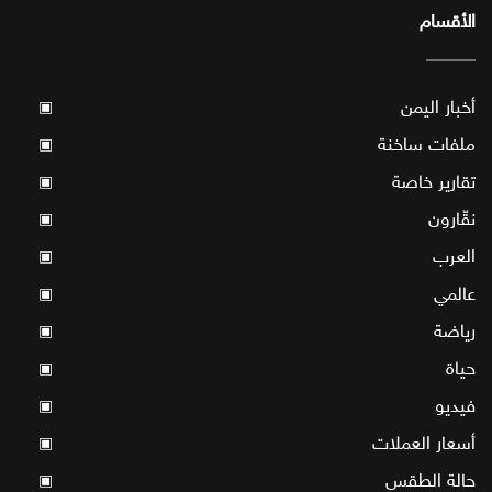
الأقسام
أخبار اليمن
▣
ملفات ساخنة
▣
تقارير خاصة
▣
نقّارون
▣
العرب
▣
عالمي
▣
رياضة
▣
حياة
▣
فيديو
▣
أسعار العملات
▣
حالة الطقس
▣