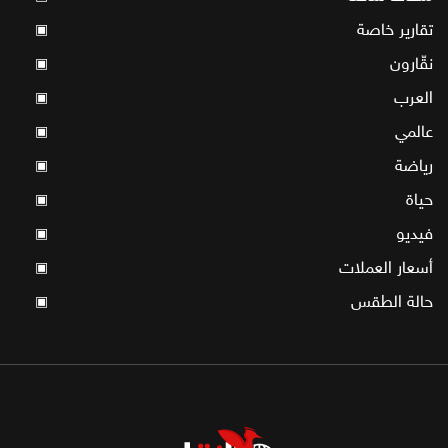
تقارير خاصة
▣
نقّارون
▣
العرب
▣
عالمي
▣
رياضة
▣
حياة
▣
فيديو
▣
أسعار العملات
▣
حالة الطقس
▣