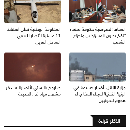
المعافا: لصوصية حكومة صنعاء
المقاومة الوطنية تعلن اسقاط
تنفخ بطون المسؤولين وتجوّع
11 مسيّرة لأنصارالله في
الشعب
الساحل الغربي
وزارة النقل: أضرار جسيمة في
صاروخ باليستي لأنصارالله يدمّر
البنية التحتية لميناء المخا جراء
مشروع مياه في الحديدة
هجوم للحوثيين
الاكثر قراءة