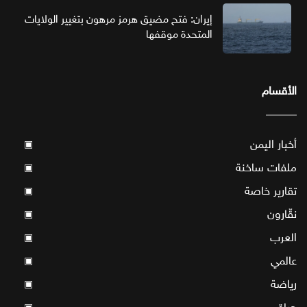
إيران: فتح مضيق هرمز مرهون بتغيير الولايات
المتحدة موقفها
الأقسام
أخبار اليمن
▣
ملفات ساخنة
▣
تقارير خاصة
▣
نقّارون
▣
العرب
▣
عالمي
▣
رياضة
▣