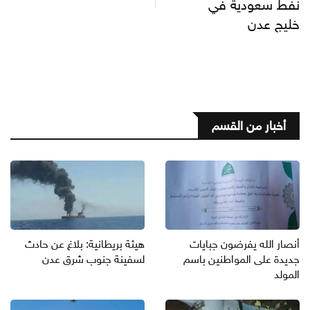
نفط سعودية في
خليج عدن
أخبار من القسم
أنصار الله يفرضون جبايات
هيئة بريطانية: بلاغ عن حادث
جديدة على المواطنين باسم
لسفينة جنوب شرق عدن
المولد