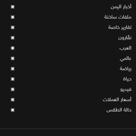
أخبار اليمن
▣
ملفات ساخنة
▣
تقارير خاصة
▣
نقّارون
▣
العرب
▣
عالمي
▣
رياضة
▣
حياة
▣
فيديو
▣
أسعار العملات
▣
حالة الطقس
▣