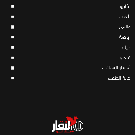
نقّارون
▣
العرب
▣
عالمي
▣
رياضة
▣
حياة
▣
فيديو
▣
أسعار العملات
▣
حالة الطقس
▣