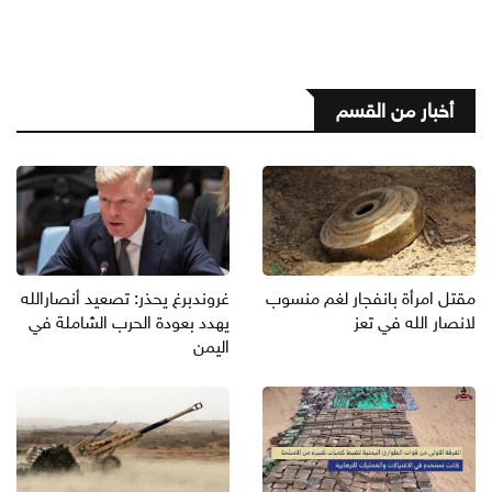
أخبار من القسم
مقتل امرأة بانفجار لغم منسوب
غروندبرغ يحذر: تصعيد أنصارالله
لانصار الله في تعز
يهدد بعودة الحرب الشاملة في
اليمن