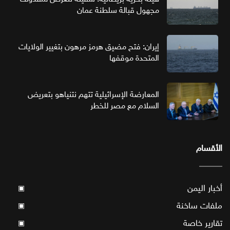
مجهول قبالة سلطنة عمان
إيران: فتح مضيق هرمز مرهون بتغيير الولايات
المتحدة موقفها
المعارضة الإسرائيلية تتهم نتنياهو بتعريض
السلام مع مصر للخطر
الأقسام
أخبار اليمن
▣
ملفات ساخنة
▣
تقارير خاصة
▣