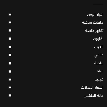
أخبار اليمن
▣
ملفات ساخنة
▣
تقارير خاصة
▣
نقّارون
▣
العرب
▣
عالمي
▣
رياضة
▣
حياة
▣
فيديو
▣
أسعار العملات
▣
حالة الطقس
▣