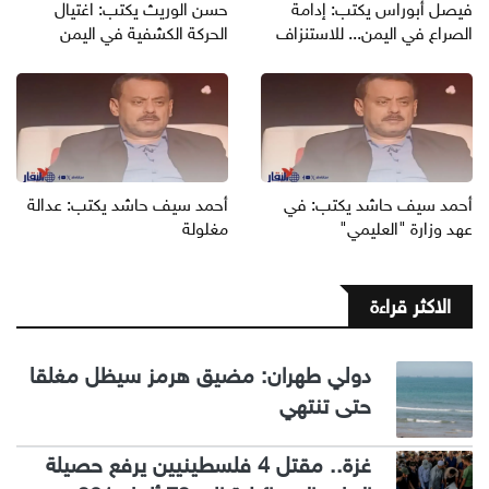
فيصل أبوراس يكتب: إدامة
حسن الوريث يكتب: اغتيال
الصراع في اليمن... للاستنزاف
الحركة الكشفية في اليمن
أحمد سيف حاشد يكتب: في
أحمد سيف حاشد يكتب: عدالة
عهد وزارة "العليمي"
مغلولة
الاكثر قراءة
دولي طهران: مضيق هرمز سيظل مغلقا
حتى تنتهي
غزة.. مقتل 4 فلسطينيين يرفع حصيلة