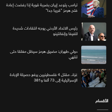
ترامب يتوعد إيران بضربة قوية إذا رفضت إعادة
فتح هرمز "قريبا جدا"
رئيس الاتحاد الأردني يوجه انتقادات شديدة
للفيفا وإنفانتينو
دولي طهران: مضيق هرمز سيظل مغلقا حتى
تنتهي
غزة.. مقتل 4 فلسطينيين يرفع حصيلة الإبادة
الإسرائيلية إلى 73 ألفا و381
الأقسام