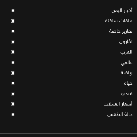
أخبار اليمن
▣
ملفات ساخنة
▣
تقارير خاصة
▣
نقّارون
▣
العرب
▣
عالمي
▣
رياضة
▣
حياة
▣
فيديو
▣
أسعار العملات
▣
حالة الطقس
▣