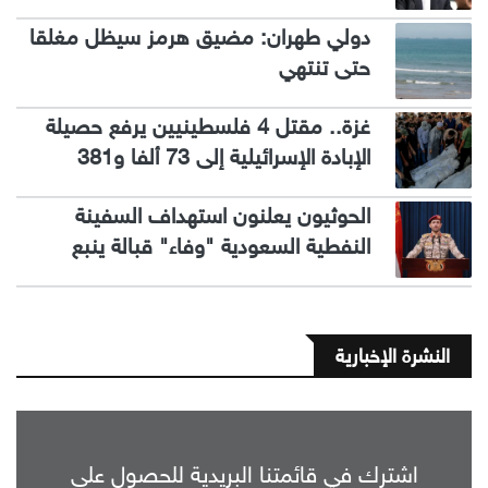
دولي طهران: مضيق هرمز سيظل مغلقا
حتى تنتهي
غزة.. مقتل 4 فلسطينيين يرفع حصيلة
الإبادة الإسرائيلية إلى 73 ألفا و381
الحوثيون يعلنون استهداف السفينة
النفطية السعودية "وفاء" قبالة ينبع
النشرة الإخبارية
اشترك في قائمتنا البريدية للحصول على