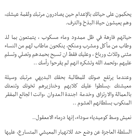
‏يحكمون على حياتك بالإعدام حين يصادرون مرتبك ولقمة عيشك،
وهم يعيشون حياة البذخ والترف.
حياتهم فارهة في ظل ممدود وماء مسكوب ، يتمتعون بما لذ
وطاب من مأكل ومشرب ومنكح، ينكحون ماطاب لهم من النساء
مثنى وثلاث ورباع ، وعليك فقط ان تسبح بحمدهم وتصلي وتسلم
عليهم ،وتحمد الله وتشكره انهم لم يقرحوا رأسك ..
وعندما يرتفع صوتك للمطالبة بحقك البديهي مرتبك وسيلة
معيشتك ،يسلطوا عليك كلابهم وخنازيرهم تخونك وتنعتك
بالعمالة والارتزاق وخدمة اجندة العدوان ،وانت الجائع المفقر
المنكوب بسلطانهم الغشوم ..
نعيش وسط كوميدياء سوداء، إنها درماء الامعقول..
السلطة العاجزة عن وضع حد للانهيار المعيشي المتسارع، عليها