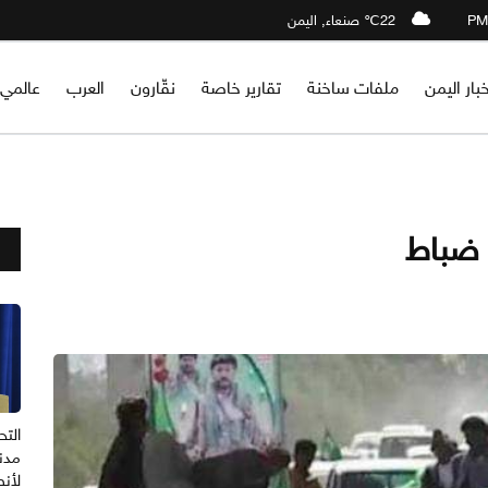
22℃ صنعاء, اليمن
خبار اليمن
ملفات ساخنة
تقارير خاصة
نقّارون
العرب
عالمي
مدني
لأنص