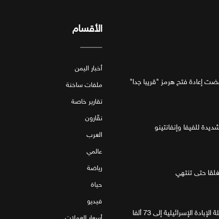
الأقسام
أخبار اليمن
فضت إعادة فتح هرمز "قريبا جدا"
ملفات ساخنة
تقارير خاصة
نقّارون
ديدة للفيفا وإنفانتينو
العرب
عالمي
رياضة
قا حتى تنتهي
حياة
فيديو
غزة.. مقتل 4 فلسطينيين يرفع حصيلة الإبادة الإسرائيلية إلى 73 ألفا
أسعار العملات