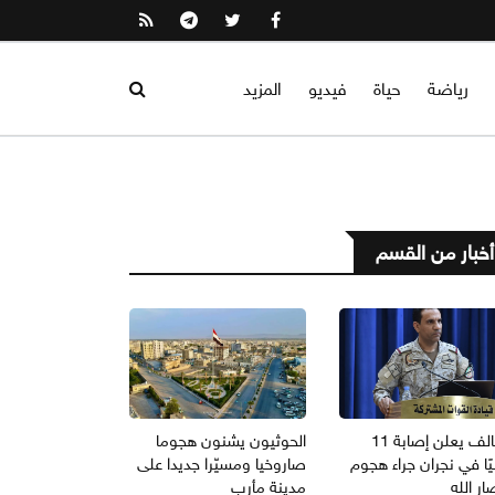
رياضة
حياة
فيديو
المزيد
أخبار من القسم
التحالف يعلن إصابة 11
الحوثيون يشنون هجوما
ًا في نجران جراء هجوم
صاروخيا ومسيّرا جديدا على
ار الله
مدينة مأرب