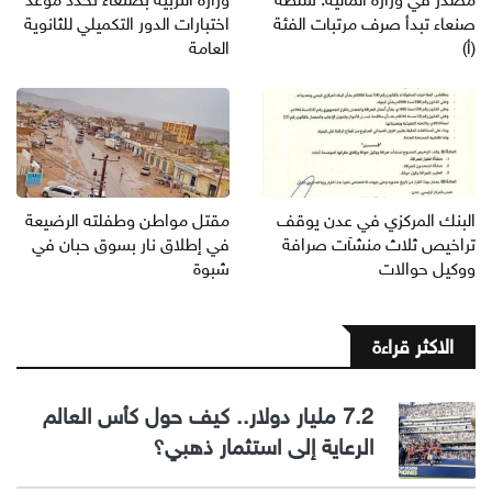
صنعاء تبدأ صرف مرتبات الفئة
اختبارات الدور التكميلي للثانوية
(أ)
العامة
البنك المركزي في عدن يوقف
مقتل مواطن وطفلته الرضيعة
تراخيص ثلاث منشآت صرافة
في إطلاق نار بسوق حبان في
ووكيل حوالات
شبوة
الاكثر قراءة
7.2 مليار دولار.. كيف حول كأس العالم
الرعاية إلى استثمار ذهبي؟