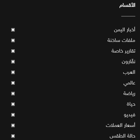
الأقسام
أخبار اليمن
▣
ملفات ساخنة
▣
تقارير خاصة
▣
نقّارون
▣
العرب
▣
عالمي
▣
رياضة
▣
حياة
▣
فيديو
▣
أسعار العملات
▣
حالة الطقس
▣