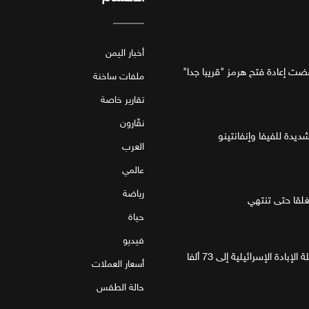
أخبار اليمن
فضت إعادة فتح هرمز "قريبا جدا"
ملفات ساخنة
تقارير خاصة
نقّارون
ديدة للفيفا وإنفانتينو
العرب
عالمي
رياضة
قا حتى تنتهي
حياة
فيديو
غزة.. مقتل 4 فلسطينيين يرفع حصيلة الإبادة الإسرائيلية إلى 73 ألفا
أسعار العملات
حالة الطقس