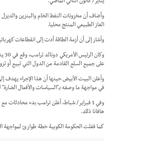
يناير/ كانون الثاني الماضي.
وأضاف أن مخزونات النفط الخام والبنزين والديزل ق
الغاز الطبيعي المنتج محليا.
وأشار إلى أن أزمة الطاقة أدت إلى انقطاعات كهربائية في ب
وكان
على جميع السلع القادمة من الدول التي تبيع أو تزود
وأعلن البيت الأبيض حينها أن هذا الإجراء يهدف إلى
في مواجهة ما وصفه بـ"السياسات والأفعال الضارة" ل
وفي 1 فبراير/ شباط، أعلن ترامب بدء محادثات 
هافانا ذلك.
كما فعّلت الحكومة الكوبية خطة طوارئ لمواجهة ال