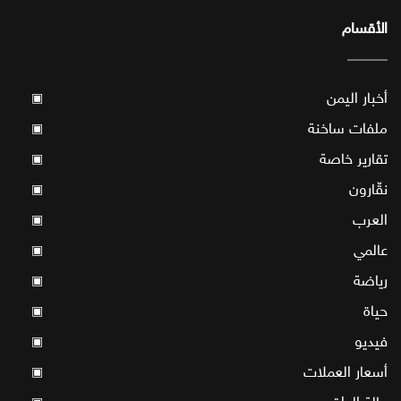
الأقسام
أخبار اليمن
▣
ملفات ساخنة
▣
تقارير خاصة
▣
نقّارون
▣
العرب
▣
عالمي
▣
رياضة
▣
حياة
▣
فيديو
▣
أسعار العملات
▣