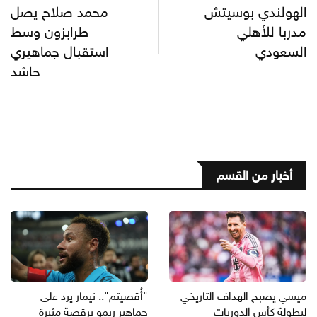
الهولندي بوسيتش
محمد صلاح يصل
مدربا للأهلي
طرابزون وسط
السعودي
استقبال جماهيري
حاشد
أخبار من القسم
ميسي يصبح الهداف التاريخي
"أُقصيتم".. نيمار يرد على
لبطولة كأس الدوريات
جماهير ريمو برقصة مثيرة