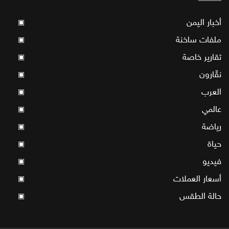
أخبار اليمن
▣
ملفات ساخنة
▣
تقارير خاصة
▣
نقّارون
▣
العرب
▣
عالمي
▣
رياضة
▣
حياة
▣
فيديو
▣
أسعار العملات
▣
حالة الطقس
▣