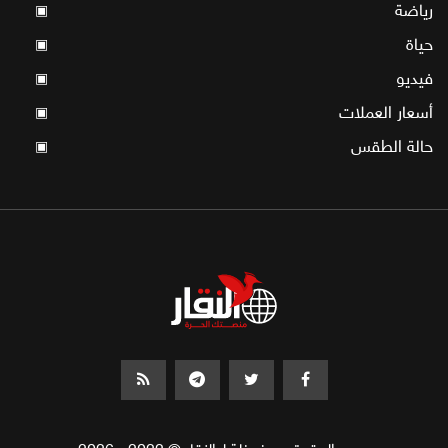
رياضة
▣
حياة
▣
فيديو
▣
أسعار العملات
▣
حالة الطقس
▣