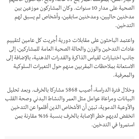
وكبار السن، بمتوسط أعمار بلغ 61 عاما، وتابع الباحثون حالتهم
الصحية على مدار 10 سنوات. وكان المشاركون موزعين بين
مدخنين حاليين، ومدخنين سابقين، وأشخاص لم يسبق لهم
التدخين.
واعتمد الباحثون على مقابلات دورية أُجريت كل عامين لتقييم
عادات التدخين والوزن والحالة الصحية العامة للمشاركين، إلى
جانب اختبارات لقياس الذاكرة والقدرات الذهنية، بالإضافة إلى
الاستعانة بملاحظات المقربين منهم حول التغيرات السلوكية
والمعرفية.
وخلال فترة الدراسة، أُصيب 5868 مشاركا بالخرف. وبعد تحليل
البيانات ومراعاة عوامل مثل العمر والنشاط البدني وصحة القلب
والأوعية الدموية، تبيّن أن الأشخاص الذين أقلعوا عن التدخين
انخفض لديهم خطر الإصابة بالخرف بنسبة 16% مقارنة بمن
استمروا في التدخين.