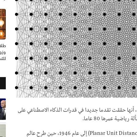
طلا
وزوج
للت
أعلنت شركة OpenAI، المطورة لتطبيق ChatGPT، أنها حققت تقدما جديدا في قدرات الذكاء الاصطناعي على
ضية عمرها 80 عاما.
وتعود مسألة مسافة الوحدة المستوية (Planar Unit Distance Problem) إلى عام 1946، حين طرح عالم