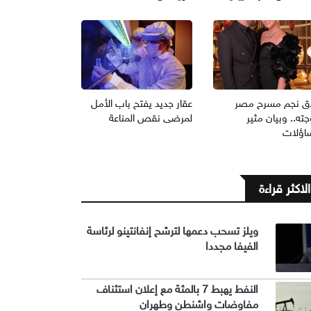
ق نجم مسرح مصر
عقار جديد يفتح باب الأمل
ته.. وبيان مثير
لمرضى نقص المناعة
ساؤلات
الاكثر قراءة
ويلز تسحب دعمها لترشح إنفانتينو لرئاسة
الفيفا مجددا
النفط يهبط 7 بالمئة مع إعلان استئناف
مفاوضات واشنطن وطهران