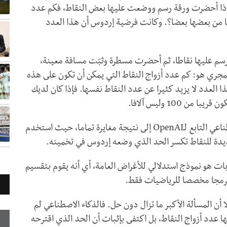
 إذا أحضرت ورقة رسم ووضعت عليها بعض النقاط، فكم عدد
ها من بعضها بعضا؟. وكانت فرضية إردوس أن هذا العدد
رسم عليها نقاطا، ثم أحضرت مسطرة وثبّت مسافة معينة،
لمجري هو: كم عدد أزواج النقاط التي يمكن أن تكون على هذه
 العدد لا يزيد كثيرا عن عدد النقاط نفسها. فإذا كان لديك
والآن، وبعد ثمانية عقود، توصل نموذج الذكاء الاصطناعي التابع لـOpenAI إلى نتيجة مغايرة تماما، حيث استخدم
يدة للنقاط تكسر الحد الذي وضعه إردوس في تخمينه.
ت هو نموذج استدلالي للأغراض العامة، أي أنه يقوم بتقسيم
برمجا مخصصا للرياضيات فقط.
ا أن المسألة الأكبر ما تزال دون حل. فالذكاء الاصطناعي لم
ا عدد أزواج النقاط، بل اكتفى بإثبات أن الحد الذي اقترحه