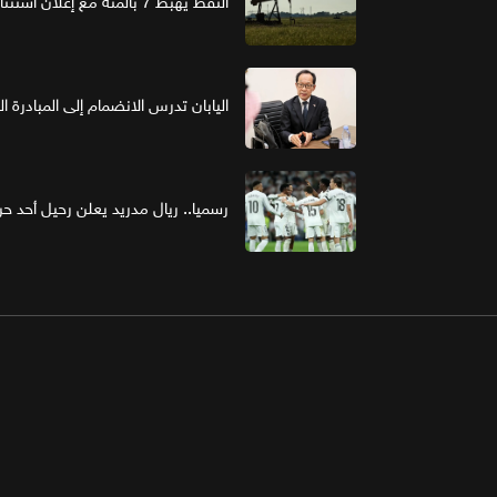
النفط يهبط 7 بالمئة مع إعلان استئناف مفاوضات واشنطن وطهران
اليابان تدرس الانضمام إلى المبادرة ا
رسميا.. ريال مدريد يعلن رحيل أحد حر