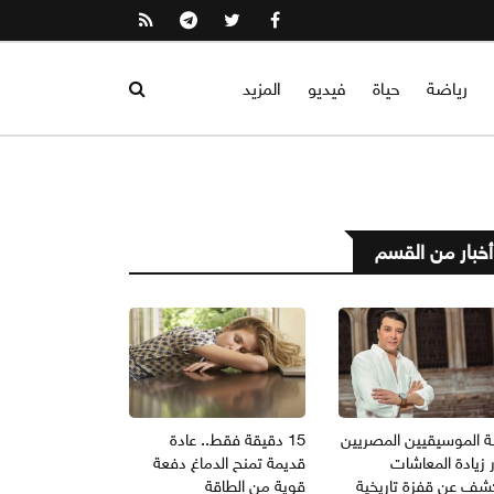
رياضة
حياة
فيديو
المزيد
أخبار من القسم
ة الموسيقيين المصريين
15 دقيقة فقط.. عادة
 زيادة المعاشات
قديمة تمنح الدماغ دفعة
شف عن قفزة تاريخية
قوية من الطاقة