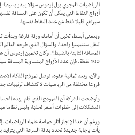
الرياضيات المجري بول إردوس سؤالا يبدو بسيطا:
أزواج النقاط التي يمكن أن تكون على المسافة نفس
سيرتفع قليلا فقط عن عدد النقاط نفسها.
وبمعنى أبسط، تخيل أن أمامك ورقة فارغة وبدأت ت
لنقل سنتيمترا واحدا. والسؤال الذي طرحه العالم ا
المسافة الثابتة بالضبط؟. وكان تخمين إردوس أن هذا
100 نقطة، فإن عدد الأزواج المتساوية المسافة سيكون قريبا من 100 وليس آلافا.
فروعا مختلفة من الرياضيات لاكتشاف ترتيبات جد
وأوضحت الشركة أن النموذج الذي قام بهذه الحسابا
المشكلات إلى خطوات أصغر لحلها، وليس نظاما م
ورغم أن هذا الإنجاز أثار حماسة علماء الرياضيات، إل
يأت بإجابة جديدة تحدد بدقة السرعة التي يتزايد به