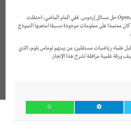
يذكر أن هذه ليست المرة الأولى التي تحاول فيها OpenAI حل مسائل إردوس. ففي العام الماضي، احتفلت
نه كان معتمدا على معلومات موجودة مسبقا امتصها النموذج
 قبل علماء رياضيات مستقلين، من بينهم توماس بلوم، الذي
يف ورقة علمية مرافقة تشرح هذا الإنجاز.