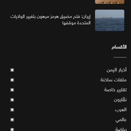
إيران: فتح مضيق هرمز مرهون بتغيير الولايات
المتحدة موقفها
الأقسام
أخبار اليمن
▣
ملفات ساخنة
▣
تقارير خاصة
▣
نقّارون
▣
العرب
▣
عالمي
▣
رياضة
▣