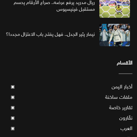
ريال مدريد يرفع عرضه.. صراع الأرقام يحسم
مستقبل فينيسيوس
نيمار يثير الجدل.. فهل يفتح باب الاعتزال مجددا؟
الأقسام
أخبار اليمن
▣
ملفات ساخنة
▣
تقارير خاصة
▣
نقّارون
▣
العرب
▣