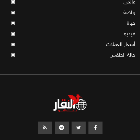
عالمي
▣
رياضة
▣
حياة
▣
فيديو
▣
أسعار العملات
▣
حالة الطقس
▣