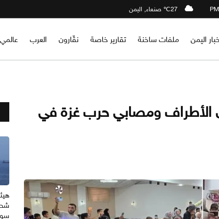
27℃ صنعاء, اليمن
خبار اليمن
ملفات ساخنة
تقارير خاصة
نقّارون
العرب
عالمي
4 من مبتوري الأطراف ومصابي حرب غزة في
هيئة
شحن
سوا