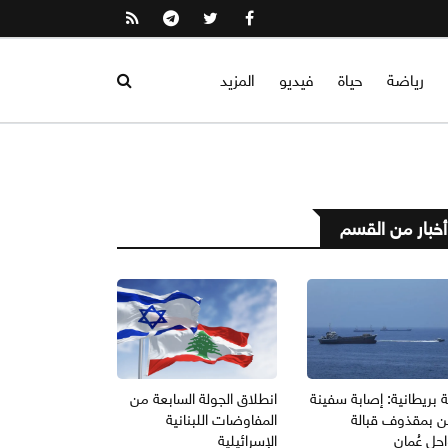
رياضة
حياة
فيديو
المزيد
أخبار من القسم
 بريطانية: إصابة سفينة
انطلاق الجولة السابعة من
 بمقذوف قبالة
المفاوضات اللبنانية
حل عُمان
الإسرائيلية