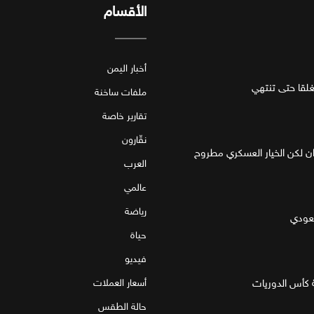
الأقسام
أخبار اليمن
قا حتى تنتهي
ملفات ساخنة
تقارير خاصة
نقّارون
ان لكن الخيار العسكري مطروح
العرب
عالمي
رياضة
سعودي
حياة
فيديو
 كأس الدوريات
أسعار العملات
حالة الطقس