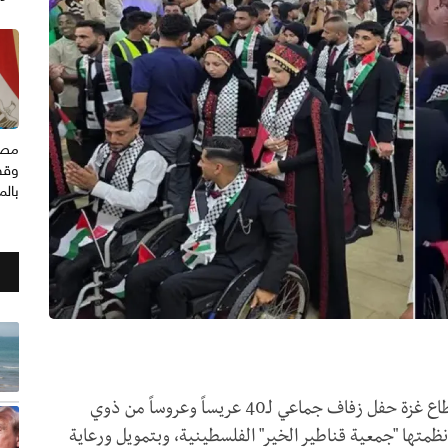
مصر
وقف
بال
شهدت منطقة المواصي جنوب غرب خان يونس بقطاع غزة حفل زفاف جماعي لـ40 عريساً وعروساً من ذوي
ظمتها "جمعية قناطير الخير" الفلسطينية، وبتمويل ورعاية