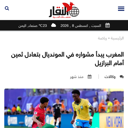
السبت , اغسطس 8 , 2026
23℃ صنعاء, اليمن
-
الرئيسية
رياضة
المغرب يبدأ مشواره في المونديال بتعادل ثمين
أمام البرازيل
وكالات
منذ شهر