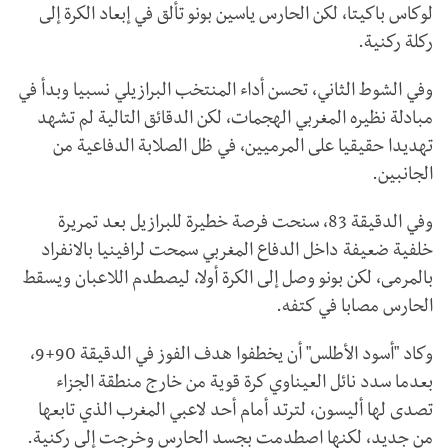
لوكاس باكيتا، لكن الحارس ياسين بونو تألق في إبعاد الكرة إلى
ركلة ركنية.
وفي الشوط الثاني، تحسن أداء المنتخب البرازيلي نسبيا وبدأ في
مبادلة نظيره المغربي الهجمات، لكن الدقائق التالية لم تشهد
تهديدا حقيقيا على المرميين، في ظل الصلابة الدفاعية من
الجانبين.
وفي الدقيقة 83، سنحت فرصة خطيرة للبرازيل بعد تمريرة
خلفية ضعيفة داخل الدفاع المغربي سمحت لرافينيا بالانفراد
بالمرمى، لكن بونو وصل إلى الكرة أولا، ليصطدم اللاعبان ويسقط
الحارس مصابا في كتفه.
وكاد "أسود الأطلس" أن يخطفوا هدف الفوز في الدقيقة 90+9،
بعدما سدد نائل العيناوي كرة قوية من خارج منطقة الجزاء
تصدى لها أليسون، لترتد أمام أحد لاعبي المغرب الذي تابعها
من جديد، لكنها اصطدمت بجسد الحارس وخرجت إلى ركنية.