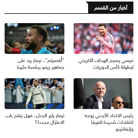
أخبار من القسم
ميسي يصبح الهداف التاريخي
"أُقصيتم".. نيمار يرد على
لبطولة كأس الدوريات
جماهير ريمو برقصة مثيرة
رئيس الاتحاد الأردني يوجه
نيمار يثير الجدل.. فهل يفتح باب
انتقادات شديدة للفيفا
الاعتزال مجددا؟
وإنفانتينو