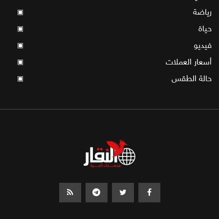
رياضة
▣
حياة
▣
فيديو
▣
أسعار العملات
▣
حالة الطقس
▣