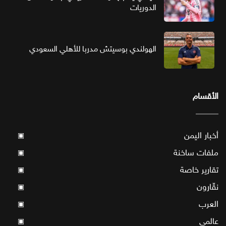
الدوريات
الهولندي بوسيتش مدربا للأهلي السعودي
الأقسام
أخبار اليمن
▣
ملفات ساخنة
▣
تقارير خاصة
▣
نقّارون
▣
العرب
▣
عالمي
▣