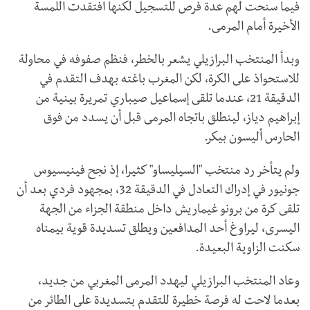
فيما سنحت لهم عدة فرص للتسجيل لكنها افتقدت اللمسة
الأخيرة أمام المرمى.
وبدأ المنتخب البرازيلي يشعر بالخطر، فنظم صفوفه في محاولة
للاستحواذ على الكرة، لكن المغرب باغته بهدف التقدم في
الدقيقة 21، عندما تلقى إسماعيل صيباري تمريرة بينية من
إبراهيم دياز، لينطلق باتجاه المرمى قبل أن يسدد من فوق
الحارس أليسون بيكر.
ولم يتأخر رد منتخب "السيليساو" كثيرا، إذ نجح فينيسيوس
جونيور في إدراك التعادل في الدقيقة 32، بمجهود فردي بعد أن
تلقى كرة من برونو غيماريش داخل منطقة الجزاء من الجهة
اليسرى، ليراوغ أحد المدافعين ويطلق تسديدة قوية بيمناه
سكنت الزاوية البعيدة.
وعاد المنتخب البرازيلي ليهدد المرمى المغربي من جديد،
بعدما لاحت له فرصة خطيرة للتقدم بتسديدة على الطائر من