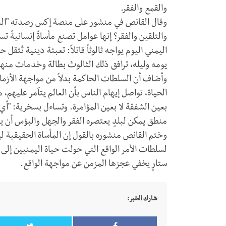
والقمع والفقر.
وقال القانص في منشور على منصة إكس رصدته "النقا
والتلقين والفقر؟ إنها عوامل تصنع مأساةً إنسانيةً ت
اليمني اليوم يواجه ثالوثاً قاتلاً: تعبئة دينية تُث
يومه وليله، ترافق ذلك الثالوث بطالة وخدمات منها
وأضاف أن السلطات الحاكمة بدلاً من مواجهة الأزم
الحياة، تواصل إيهام الناس بأن العالم يتآمر عليهم، 
بعين الشفقة لا بعين المؤامرة. وتساءل بسخرية: "أي
منطق يمكن لبلدٍ يعتصره الفقر والجهل والبؤس أن يشك
وختم القانص منشوره بالقول إن المأساة الحقيقية ل
لسلطات الأمر الواقع التي حولت حياة اليمنيين إلى
ستارٍ يخفي عجزها المزمن عن مواجهة الواقع.
شارك الخبر: