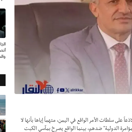
الجا
أنصا
وال
ً على سلطات الأمر الواقع في اليمن، متهماً إياها بأنها لا
ؤامرة الدولية" ضدهم، بينما الواقع يصرخ بمآسي الكبت