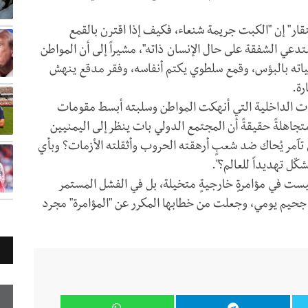
ر" إن "الكبت جريمة شنعاء، فكيف إذا اقترن بالقمع
ستدعي الشفقة على حال الإنسان ذاته"، مشيراً إلى أن المواطن
قل حياته بالبؤس، وقمع سلطوي يكتم أنفاسه، وفقر مدقع ينهش
رة.
ات الداخلية التي أنهكت المواطن وسلبته أبسط مقومات
متجاهلةً حقيقةً أن المجتمع الدولي بات ينظر إلى اليمنيين
 تآمر يُحاك ضد شعبٍ أرهقته الحروب وأثقلته الأزمات؟ وبأي
ّل تهديداً للعالم؟".
يست في مؤامرةٍ خارجيةٍ متخيلة، بل في الفشل المستمر
 جحيم يومي، وجعلت من خطابها المكرر عن "المؤامرة" مجرد