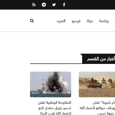
رياضة
حياة
فيديو
المزيد
أخبار من القسم
اع شبوة" تعلن
المقاومة الوطنية تعلن
داف مواقع لأنصار الله
تدمير زورق مفخخ تابع
جبهة حريب
لانصار الله قرب المخا