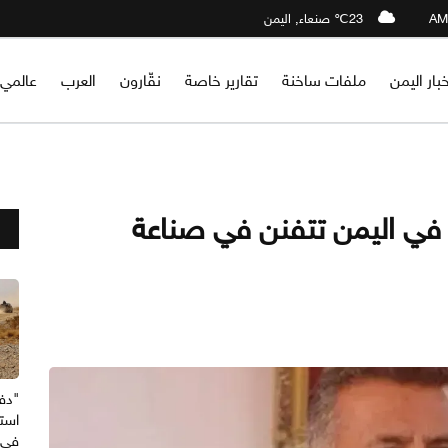
23℃ صنعاء, اليمن
خبار اليمن
ملفات ساخنة
تقارير خاصة
نقّارون
العرب
عالمي
 في اليمن تتفنن في صناعة
"دف
استه
في 