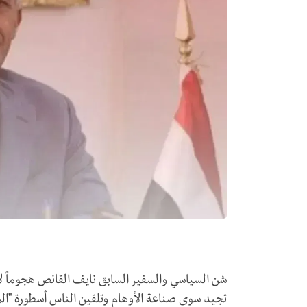
شن السياسي والسفير السابق نايف القانص هجوماً لاذعا
تجيد سوى صناعة الأوهام وتلقين الناس أسطورة "الم