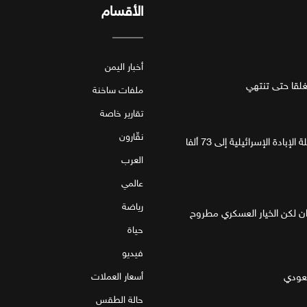
الأقسام
أخبار اليمن
قا حتى تنتهي
ملفات ساخنة
تقارير خاصة
نقّارون
غزة.. مقتل 4 فلسطينيين يرفع حصيلة الإبادة الإسرائيلية إلى 73 ألفا
العرب
عالمي
رياضة
ان لكن الخيار العسكري مطروح
حياة
فيديو
سعودي
أسعار العملات
حالة الطقس