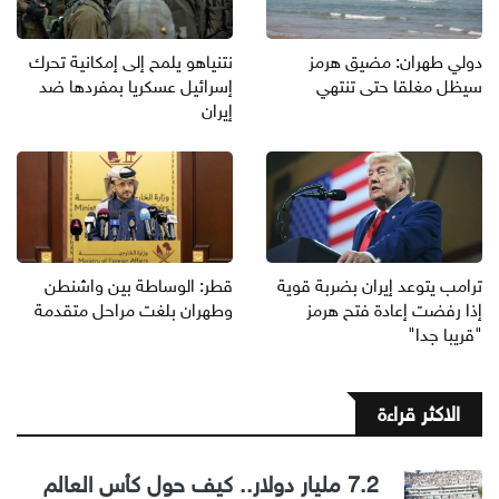
دولي طهران: مضيق هرمز
نتنياهو يلمح إلى إمكانية تحرك
سيظل مغلقا حتى تنتهي
إسرائيل عسكريا بمفردها ضد
إيران
ترامب يتوعد إيران بضربة قوية
قطر: الوساطة بين واشنطن
إذا رفضت إعادة فتح هرمز
وطهران بلغت مراحل متقدمة
"قريبا جدا"
الاكثر قراءة
7.2 مليار دولار.. كيف حول كأس العالم