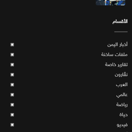
الأقسام
أخبار اليمن
▣
ملفات ساخنة
▣
تقارير خاصة
▣
نقّارون
▣
العرب
▣
عالمي
▣
رياضة
▣
حياة
▣
فيديو
▣