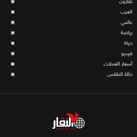
نقّارون
▣
العرب
▣
عالمي
▣
رياضة
▣
حياة
▣
فيديو
▣
أسعار العملات
▣
حالة الطقس
▣