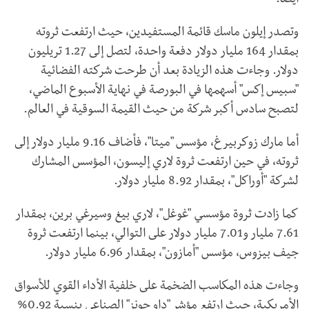
أيضا.
وتصدر إيلون ماسك قائمة المستفيدين، حيث ارتفعت ثروته
بمقدار 164 مليار دولار دفعة واحدة، لتصل إلى 1.27 تريليون
دولار. وجاءت هذه الزيادة بعد أن طرحت شركته الفضائية
"سبيس إكس" أسهمها في البورصة في نهاية الأسبوع الماضي،
لتصبح سادس أكبر شركة من حيث القيمة السوقية في العالم.
أما مارك زوكربيرغ، مؤسس "ميتا"، فأضاف 9.16 مليار دولار إلى
ثروته، في حين ارتفعت ثروة لاري إليسون، المؤسس المشارك
لشركة "أوراكل"، بمقدار 8.92 مليار دولار.
كما زادت ثروة مؤسسي "غوغل"، لاري بيغ وسيرغي برين، بمقدار
7.61 مليار و7.01 مليار دولار على التوالي، بينما ارتفعت ثروة
جيف بيزوس، مؤسس "أمازون"، بمقدار 6.96 مليار دولار.
وجاءت هذه المكاسب الضخمة على خلفية الأداء القوي للأسواق
الأمريكية، حيث ارتفع مؤشر "داو جونز" الصناعي بنسبة 0.92%