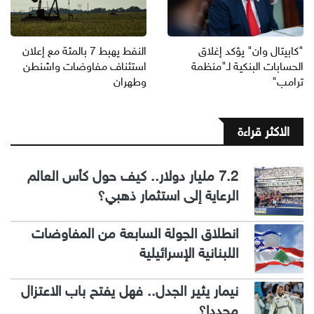
"كابيتال وان" يؤكد إغلاق
النفط يهبط 7 بالمئة مع إعلان
الحسابات البنكية لـ"منظمة
استئناف مفاوضات واشنطن
ترامب"
وطهران
الاكثر قراءة
7.2 مليار دولار.. كيف حول كأس العالم
الرعاية إلى استثمار ذهبي؟
انطلاق الجولة السابعة من المفاوضات
اللبنانية الإسرائيلية
نيمار يثير الجدل.. فهل يفتح باب الاعتزال
مجددا؟