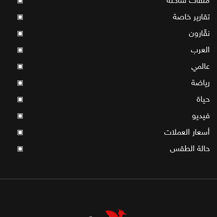
ملفات ساخنة
▣
تقارير خاصة
▣
نقّارون
▣
العرب
▣
عالمي
▣
رياضة
▣
حياة
▣
فيديو
▣
أسعار العملات
▣
حالة الطقس
▣