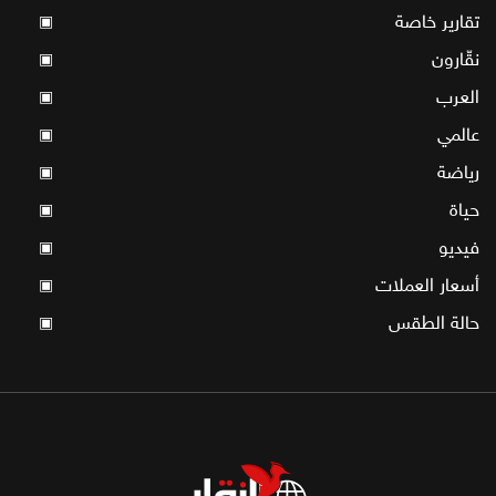
تقارير خاصة
▣
نقّارون
▣
العرب
▣
عالمي
▣
رياضة
▣
حياة
▣
فيديو
▣
أسعار العملات
▣
حالة الطقس
▣