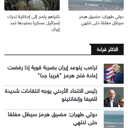
دولي طهران: مضيق هرمز
نتنياهو يلمح إلى إمكانية تحرك
سيظل مغلقا حتى تنتهي
إسرائيل عسكريا بمفردها ضد
إيران
الاكثر قراءة
ترامب يتوعد إيران بضربة قوية إذا رفضت
إعادة فتح هرمز "قريبا جدا"
رئيس الاتحاد الأردني يوجه انتقادات شديدة
للفيفا وإنفانتينو
دولي طهران: مضيق هرمز سيظل مغلقا
حتى تنتهي