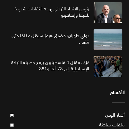
رئيس الاتحاد الأردني يوجه انتقادات شديدة
للفيفا وإنفانتينو
دولي طهران: مضيق هرمز سيظل مغلقا حتى
تنتهي
غزة.. مقتل 4 فلسطينيين يرفع حصيلة الإبادة
الإسرائيلية إلى 73 ألفا و381
الأقسام
أخبار اليمن
▣
ملفات ساخنة
▣