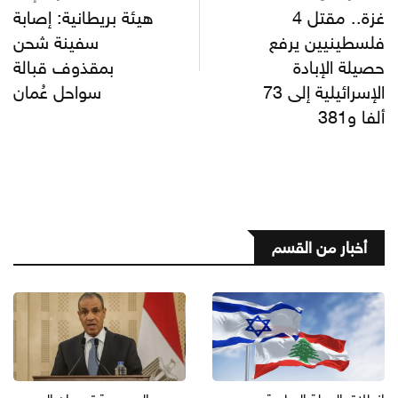
غزة.. مقتل 4
هيئة بريطانية: إصابة
فلسطينيين يرفع
سفينة شحن
حصيلة الإبادة
بمقذوف قبالة
الإسرائيلية إلى 73
سواحل عُمان
ألفا و381
أخبار من القسم