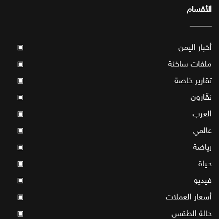
الأقسام
أخبار اليمن
▣
ملفات ساخنة
▣
تقارير خاصة
▣
نقّارون
▣
العرب
▣
عالمي
▣
رياضة
▣
حياة
▣
فيديو
▣
أسعار العملات
▣
حالة الطقس
▣