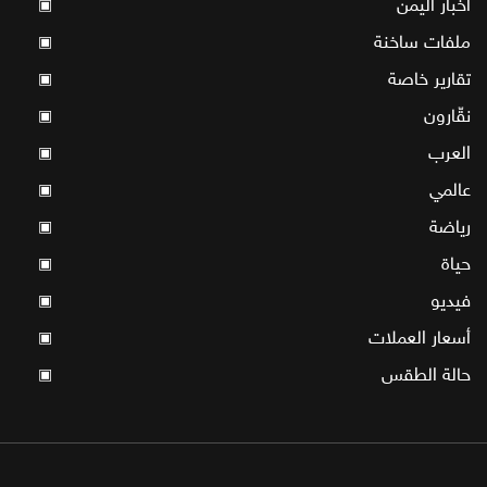
أخبار اليمن
▣
ملفات ساخنة
▣
تقارير خاصة
▣
نقّارون
▣
العرب
▣
عالمي
▣
رياضة
▣
حياة
▣
فيديو
▣
أسعار العملات
▣
حالة الطقس
▣