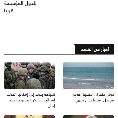
للدول المؤسسة
قريبا
أخبار من القسم
دولي طهران: مضيق هرمز
نتنياهو يلمح إلى إمكانية تحرك
سيظل مغلقا حتى تنتهي
إسرائيل عسكريا بمفردها ضد
إيران