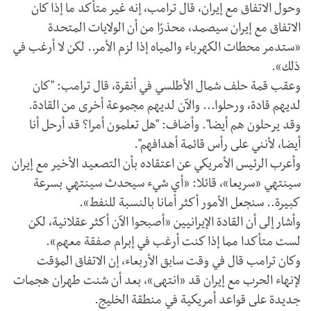
وحول الاتفاق مع إيران، قال ترامب، إنه غير متأكد ما إذا كان
الاتفاق مع إيران سيصمد، محذرًا من أن الولايات المتحدة
«ستدمر محطات الكهرباء والمياه إذا لزم الأمر.. لكن لا أرغب في
ذلك».
وعقب قمة حلف شمال الأطلسي في أنقرة، قال ترامب: "كان
لديهم قادة، ورحلوا... والآن لديهم مجموعة أخرى من القادة.
وقد يرحلون هم أيضا". وأضاف: "هل تعلمون أمرا؟ قد أرحل أنا
أيضا، لأنني على رأس قائمة أهدافهم".
وأعرب الرئيس الأمريكي عن اعتقاده بأن التصعيد الأخير مع إيران
سينتهي «سريعا»، قائلا: «أي شيء سيحدث سينتهي بسرعة
كبيرة.. سنجعل الأمور أكثر أمانا بالنسبة للنفط».
وأشار إلى أن القادة الإيرانيين «أصبحوا الآن أكثر عقلانية، لكن
لست متأكدا مما إذا كنت أرغب في إبرام صفقة معهم».
وكان ترامب قال في وقت سابق الأربعاء، إن الاتفاق المؤقت
لإنهاء الحرب مع إيران قد «انتهى»، بعد أن شنت طهران هجمات
جديدة على قواعد أمريكية في منطقة الخليج.