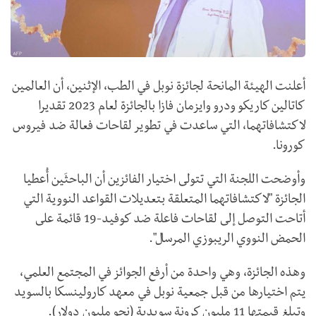
أعلنت الهيئة المانحة لجائزة نوبل في الطب، الإثنين، أن العالمين
كاتالين كاريكو ودرو وايزمان فازا بالجائزة لعام 2023 تقديرا
لاكتشافاتهما، التي ساعدت في تطوير لقاحات فعالة ضد فيروس
كورونا.
وأوضحت اللجنة التي تتولى اختيار الفائزين أن الباحثَين أُعطيا
الجائزة "لاكتشافاتهما المتعلقة بتعديلات القواعد النووية التي
أتاحت التوصل إلى لقاحات فاعلة ضد كوفيد-19 قائمة على
الحمض النووي الريبوزي المرسال".
وهذه الجائزة، وهي واحدة من أرفع الجوائز في المجتمع العلمي،
يتم اختيارها من قبل جمعية نوبل في معهد كارولينسكا بالسويد
وتبلغ قيمتها 11 مليون كرونة سويدية (نحو مليون دولار).