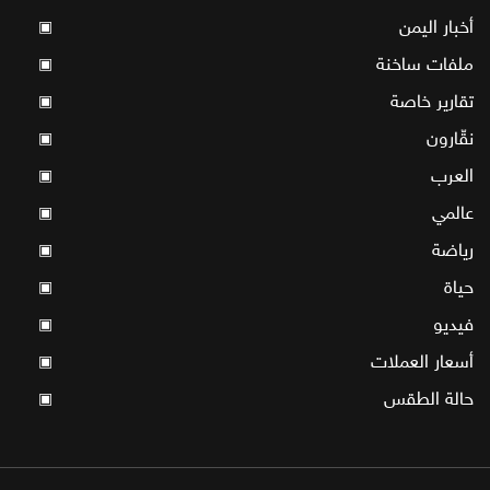
أخبار اليمن
▣
ملفات ساخنة
▣
تقارير خاصة
▣
نقّارون
▣
العرب
▣
عالمي
▣
رياضة
▣
حياة
▣
فيديو
▣
أسعار العملات
▣
حالة الطقس
▣