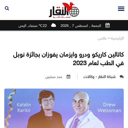
الجمعة , اغسطس 7 , 2026
22℃ صنعاء, اليمن
-
الرئيسية
عالمي
كاتالين كاريكو ودرو وايزمان يفوزان بجائزة نوبل
في الطب لعام 2023
شبكة النقار - وكالات
منذ سنتين