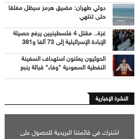
دولي طهران: مضيق هرمز سيظل مغلقا
حتى تنتهي
غزة.. مقتل 4 فلسطينيين يرفع حصيلة
الإبادة الإسرائيلية إلى 73 ألفا و381
الحوثيون يعلنون استهداف السفينة
النفطية السعودية "وفاء" قبالة ينبع
النشرة الإخبارية
اشترك في قائمتنا البريدية للحصول على