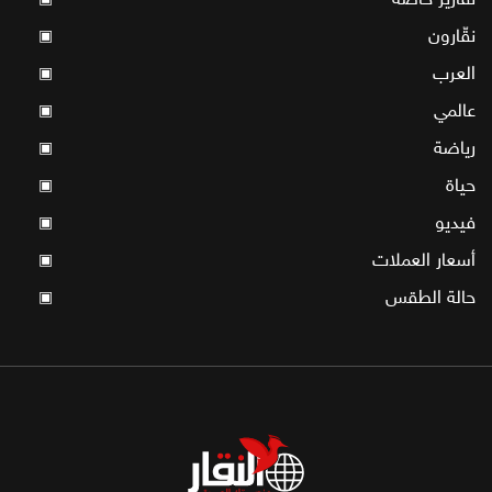
نقّارون
▣
العرب
▣
عالمي
▣
رياضة
▣
حياة
▣
فيديو
▣
أسعار العملات
▣
حالة الطقس
▣