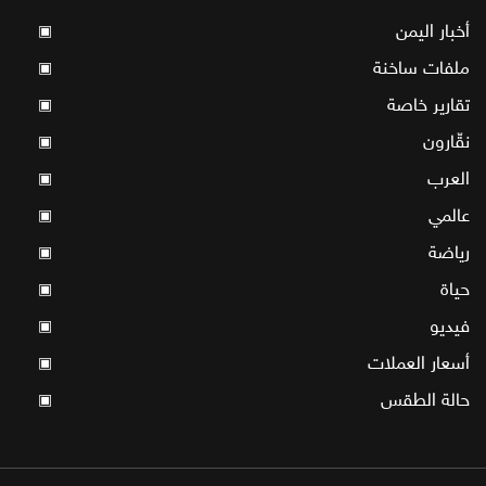
أخبار اليمن
▣
ملفات ساخنة
▣
تقارير خاصة
▣
نقّارون
▣
العرب
▣
عالمي
▣
رياضة
▣
حياة
▣
فيديو
▣
أسعار العملات
▣
حالة الطقس
▣