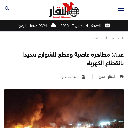
الجمعة , اغسطس 7 , 2026
24℃ صنعاء, اليمن
-
الرئيسية
أخبار اليمن
عدن: مظاهرة غاضبة وقطع للشوارع تنديدا
بانقطاع الكهرباء
النقار- عدن
منذ سنتين