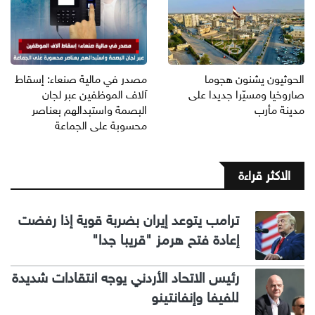
الحوثيون يشنون هجوما
مصدر في مالية صنعاء: إسقاط
صاروخيا ومسيّرا جديدا على
آلاف الموظفين عبر لجان
مدينة مأرب
البصمة واستبدالهم بعناصر
محسوبة على الجماعة
الاكثر قراءة
ترامب يتوعد إيران بضربة قوية إذا رفضت
إعادة فتح هرمز "قريبا جدا"
رئيس الاتحاد الأردني يوجه انتقادات شديدة
للفيفا وإنفانتينو