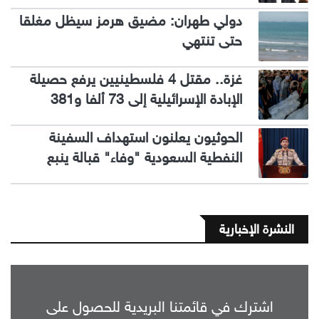
دولي طهران: مضيق هرمز سيظل مغلقا
حتى تنتهي
غزة.. مقتل 4 فلسطينيين يرفع حصيلة
الإبادة الإسرائيلية إلى 73 ألفا و381
الحوثيون يعلنون استهداف السفينة
النفطية السعودية "وفاء" قبالة ينبع
النشرة الإخبارية
اشترك في قائمتنا البريدية للحصول على