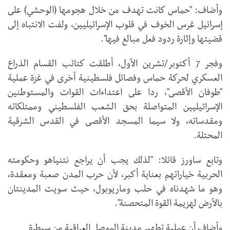
وأضاف: "حماس كانت تهدف من خلال هجومها (الوحشي) على
إسرائيل غرس الخوف في قلوب الإسرائيليين، ولفت الانتباه إلى
قضيتها وإثارة ردود فعل مبالغ فيها".
وفجر 7 أكتوبر/تشرين الأول، أطلقت كتائب القسام الذراع
العسكري لحركة حماس وفصائل فلسطينية أخرى في غزة عملية
"طوفان الأقصى"، ردا على اعتداءات القوات والمستوطنين
الإسرائيليين المتواصلة بحق الشعب الفلسطيني وممتلكاته
ومقدساته، ولا سيما المسجد الأقصى في القدس الشرقية
المحتلة.
وتابع ساورز قائلا: "لذلك يجب أن يراجع نتنياهو وحكومته
الحربية خياراتهم بعناية أكبر، لأن حرب المدن صعبة ومعقدة،
وهو ما شهدناه في حلب وماريوبول، حيث سويت المدينتان
بالأرض لهزيمة القوة المتحصنة".
وأضاف أن عملية تطهير مدينة الموصل العراقية من سيطرة