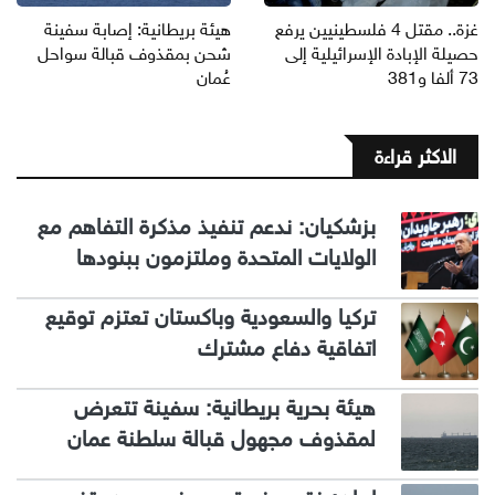
غزة.. مقتل 4 فلسطينيين يرفع
هيئة بريطانية: إصابة سفينة
حصيلة الإبادة الإسرائيلية إلى
شحن بمقذوف قبالة سواحل
73 ألفا و381
عُمان
الاكثر قراءة
بزشكيان: ندعم تنفيذ مذكرة التفاهم مع
الولايات المتحدة وملتزمون ببنودها
تركيا والسعودية وباكستان تعتزم توقيع
اتفاقية دفاع مشترك
هيئة بحرية بريطانية: سفينة تتعرض
لمقذوف مجهول قبالة سلطنة عمان