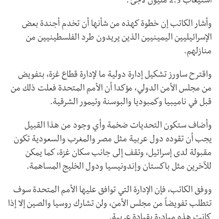
استيعاب 2.3 مليون لاجئ".
وأشار الكاتب إن خطوة كهذه من شأنها أن تخدم أجندة بعض
الإسرائيليين اليمينيين الذين يريدون طرد الفلسطينيين من
منازلهم.
واقترح ساورز تشكيل إدارة دولية ما لإدارة قطاع غزة، بتفويض
من مجلس الأمن الدولي، مؤكدا أن الأمم المتحدة فعلت ذلك من
قبل في ناميبيا وكمبوديا والبوسنة وتيمور الشرقية.
وأضاف ستكون التحديات ضخمة وأي وجود من هذا القبيل
يجب أن تقوده دول عربية مثل مصر والمغرب والسعودية تكون
مقبولة لدى إسرائيل، وتقف إلى جانب سكان غزة، كما يمكن
للآخرين مثل باكستان وإندونيسيا ودول الخليج المساهمة.
ووفق الكاتب، فإن الإدارة التي توافق عليها الأمم المتحدة سوف
تتطلب تفويضاً من مجلس الأمن، ولن تشارك روسيا والصين إلا إذا
كانت هذه مبادرة بقيادة عربية.