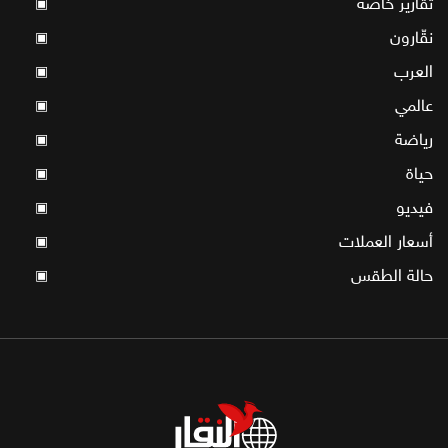
تقارير خاصة
▣
نقّارون
▣
العرب
▣
عالمي
▣
رياضة
▣
حياة
▣
فيديو
▣
أسعار العملات
▣
حالة الطقس
▣