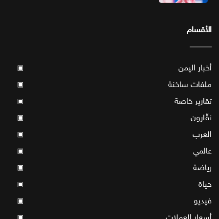
الأقسام
أخبار اليمن
▣
ملفات ساخنة
▣
تقارير خاصة
▣
نقّارون
▣
العرب
▣
عالمي
▣
رياضة
▣
حياة
▣
فيديو
▣
أسعار العملات
▣