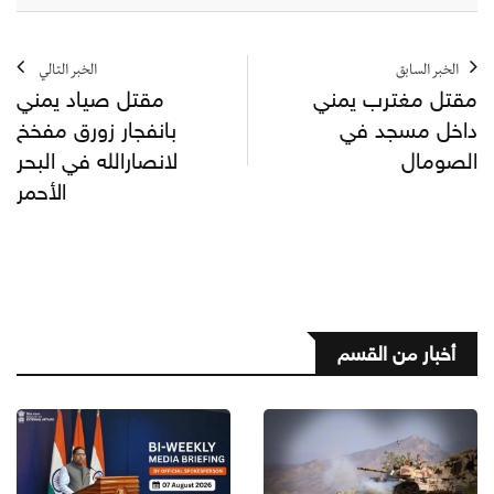
الخبر السابق
الخبر التالي
مقتل مغترب يمني
مقتل صياد يمني
داخل مسجد في
بانفجار زورق مفخخ
الصومال
لانصارالله في البحر
الأحمر
أخبار من القسم