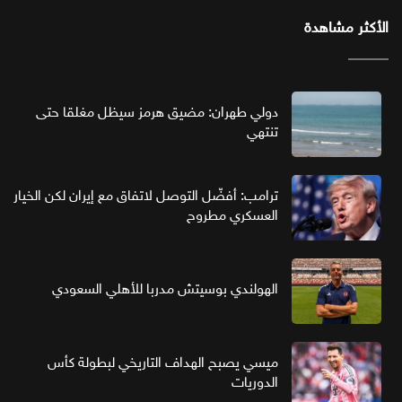
الأكثر مشاهدة
دولي طهران: مضيق هرمز سيظل مغلقا حتى
تنتهي
ترامب: أفضّل التوصل لاتفاق مع إيران لكن الخيار
العسكري مطروح
الهولندي بوسيتش مدربا للأهلي السعودي
ميسي يصبح الهداف التاريخي لبطولة كأس
الدوريات