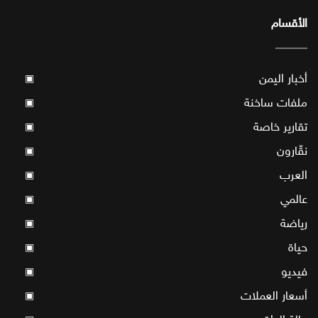
الأقسام
أخبار اليمن
▣
ملفات ساخنة
▣
تقارير خاصة
▣
نقّارون
▣
العرب
▣
عالمي
▣
رياضة
▣
حياة
▣
فيديو
▣
أسعار العملات
▣