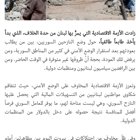
زادت الأزمة الاقتصادية التي يمرُّ بها لبنان من حدة الخلاف، الذي بدأ
يأخذ طابعاً طائفياً،
حول وضع النازحين السوريين، بين من يطالب
بعودتهم بعد استقرار الوضع الأمني في كثير من المناطق السورية، ومن
يرفض تلك العودة، بحجة أنَّ ظروفَها غير متوفرة في الوقت الحاضر. ومن
بين الرافضين سياسيون لبنانيون ومنظمات دولية.
وتعزز الأزمة الاقتصادية المخاوف على الوضع الأمني، حيث تتفاقم
شكاوى مواطنين لبنانيين من التسهيلات المالية التي يحصل عليها
النازح السوري، وهي ليست متاحة لهم، ما يوفر للعامل السوري فرصاً
أفضل للمنافسة نتيجة حصوله على دخل بالدولار من المنظمات
الدولية.
وفي ظلّ مخاوفَ من احتكاكات في بيروت اليوم بين مظاهرتين أمام