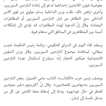
مفوضية شؤون اللاجئين؛ إحداهما تدعو إلى إعادة النازحين السوريين،
وأخرى ترفض ذلك، طلب وزير الداخلية بسام مولوي من قوى الأمن
الداخلي منع التظاهر من قبل النازحين السوريين أو المظاهرات
المضادة، وقال إنَّ الدعوة لهذه المظاهرات قد تؤدي إلى إشكالات
أمنية بين المتظاهرين في المناطق التي ستقام فيها.
ويعقد لقاء اليوم في السراي الحكومي، برئاسة رئيس الحكومة نجيب
ميقاتي، لمناقشة موضوع النازحين السوريين، وقال وزير الشؤون
الاجتماعية هيكتور الحجار إنَّه سيقترح استكمال عودة النازحين
السوريين.
ووصف رئيس حزب «الكتائب»، النائب سامي الجميل، بعض النازحين
السوريين بـ«مهاجرين اقتصاديين». وقال إنَّ أكثريتهم «غير معرّضين
للخطر في حال عودتهم». ودعا إلى إسقاط صفة اللاجئ عن كل من
يدخل خلسة إلى لبنان.