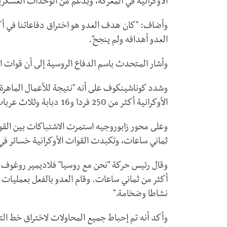
الأوكرانية في المعركة، وبدعم من الوحدات العسكري
وأضاف: "كان هدف العدو هو اختراق دفاعاتنا في أك
العدو أهدافه ولم ينجح".
وأشار المتحدث باسم الدفاع الروسية إلى أن قوات 
وشدد كوناشينكوف على أنه "نتيجة للأعمال الماهر
الأوكرانية أكثر من 250 فردا و16 دبابة وثلاث عربات قتال مشاة و21 مركبة قتالية مصفحة".
وعلى محور زابوروجيه استمرت الاشتباكات بين الق
ثماني ساعات، وتكبدت القوات الأوكرانية خسائر في
وقال رئيس حركة "نحن مع روسيا" فلاديمير روغوف: 
أكثر من ثماني ساعات. وقام العدو بالفعل بعمليات 
نشاطا وضخامة."
وأكد أنه تم إحباط جميع المحاولات لاختراق خط ال