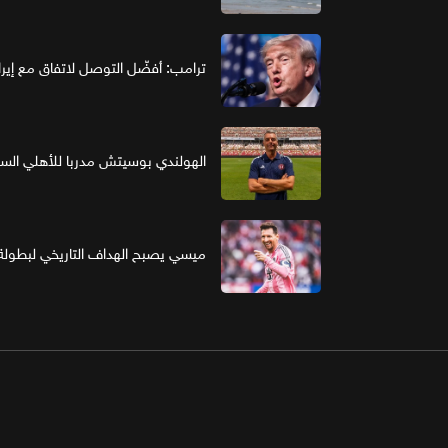
ترامب: أفضّل التوصل لاتفاق مع إير
الهولندي بوسيتش مدربا للأهلي ال
ميسي يصبح الهداف التاريخي لبطولة