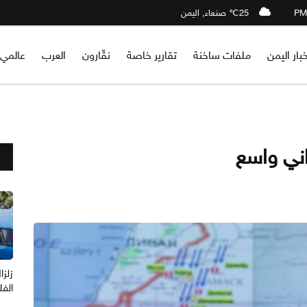
25℃ صنعاء, اليمن
خبار اليمن
ملفات ساخنة
تقارير خاصة
نقّارون
العرب
عالمي
اني واسع
الفل