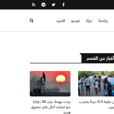
رياضة
حياة
فيديو
المزيد
أخبار من القسم
زلزال بقوة 6.3 درجة يضرب
برنت يهبط دون 80 دولارا
بين
مع تصاعد آمال فتح مضيق
هرمز