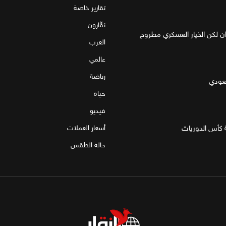
تقارير خاصة
نقّارون
ان لكن الخيار العسكري مطروح
العرب
عالمي
رياضة
سعودي
حياة
فيديو
 كأس الدوريات
أسعار العملات
حالة الطقس