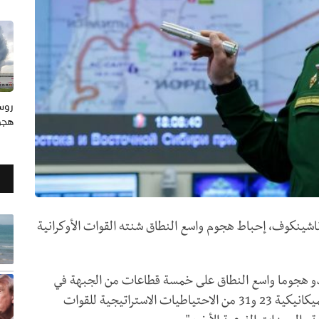
هجوم
وناشينكوف، إحباط هجوم واسع النطاق شنته القوات الأوكرانية
 صباح يوم 4 يونيو، شن العدو هجوما واسع النطاق على خمسة قطاعات من الجبهة في
اتجاه جنوب دونيتسك، قام خلاله بإدخال الألوية الميكانيكية 23 و31 من الاحتياطيات الاستراتيجية للقوات