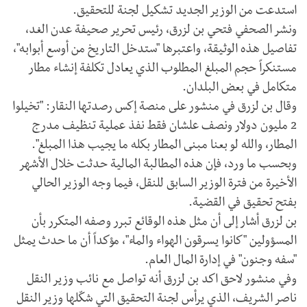
استدعت من الوزير الجديد تشكيل لجنة للتحقيق.
ونشر الصحفي فتحي بن لزرق، رئيس تحرير صحيفة عدن الغد،
تفاصيل هذه الوثيقة، واعتبرها "ستدخل التاريخ من أوسع أبوابه"،
مستنكراً حجم المبلغ المطلوب الذي يعادل تكلفة إنشاء مطار
متكامل في بعض البلدان.
وقال بن لزرق في منشور على منصة إكس رصدتها النقار: "تخيلوا
2 مليون دولار ونصف علشان فقط نفذ عملية تنظيف مدرج
المطار، والله لو بعنا مبنى المطار بكله ما يجيب هذا المبلغ".
وبحسب ما ورد، فإن هذه المطالبة المالية حدثت خلال الأشهر
الأخيرة من فترة الوزير السابق للنقل، فيما وجه الوزير الحالي
بفتح تحقيق في القضية.
بن لزرق أشار إلى أن مثل هذه الوقائع تبرر وصفه المتكرر بأن
المسؤولين "كانوا يسرقون الهواء والماء"، مؤكداً أن ما حدث يمثل
"سفه وجنون" في إدارة المال العام.
وفي منشور لاحق اكد بن لزرق أنه تواصل مع نائب وزير النقل
ناصر الشريف، الذي يرأس لجنة التحقيق التي شكّلها وزير النقل