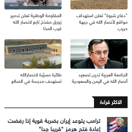
"دفاع شبوة" تعلن استهداف
المقاومة الوطنية تعلن تدمير
مواقع لأنصار الله في جبهة
زورق مفخخ تابع لانصار الله
حريب
قرب المخا
الجامعة العربية تدين تصعيد
طائرة مسيّرة لانصارالله
أنصار الله في اليمن والسعودية
تستهدف مدرسة في الضالع
الاكثر قراءة
ترامب يتوعد إيران بضربة قوية إذا رفضت
إعادة فتح هرمز "قريبا جدا"