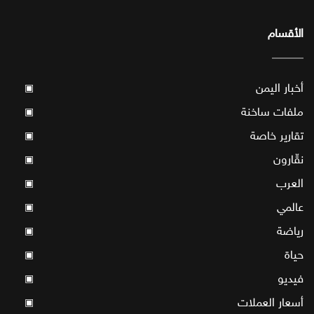
الأقسام
أخبار اليمن
▣
ملفات ساخنة
▣
تقارير خاصة
▣
نقّارون
▣
العرب
▣
عالمي
▣
رياضة
▣
حياة
▣
فيديو
▣
أسعار العملات
▣