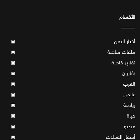
الأقسام
أخبار اليمن
▣
ملفات ساخنة
▣
تقارير خاصة
▣
نقّارون
▣
العرب
▣
عالمي
▣
رياضة
▣
حياة
▣
فيديو
▣
أسعار العملات
▣