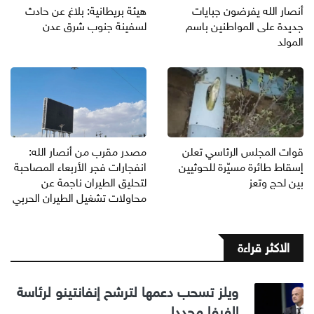
أنصار الله يفرضون جبايات
هيئة بريطانية: بلاغ عن حادث
جديدة على المواطنين باسم
لسفينة جنوب شرق عدن
المولد
قوات المجلس الرئاسي تعلن
مصدر مقرب من أنصار الله:
إسقاط طائرة مسيّرة للحوثيين
انفجارات فجر الأربعاء المصاحبة
بين لحج وتعز
لتحليق الطيران ناجمة عن
محاولات تشغيل الطيران الحربي
الاكثر قراءة
ويلز تسحب دعمها لترشح إنفانتينو لرئاسة
الفيفا مجددا