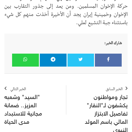
حركة الإخوان المسلمين. ومن يعد إلى جذور التقارب بين
الإخوان وخمينية إيران يجد أن الأخيرة أخذت منهم كل شيء
باستثناء جبة التشيع لعلي.
شارك الخبر:
الخبر السابق
الخبر التالي
تجار ومواطنون
"السيد" وشعبه
يكشفون لـ"النقار"
العزيز.. ضمانة
تفاصيل الابتزاز
مجانية للاستبداد
المالي باسم المولد
مدى الحياة
النبوي