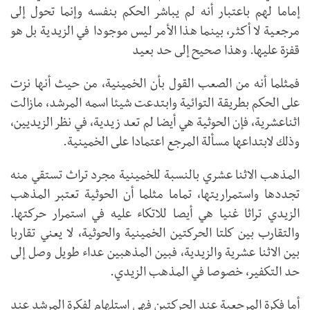
إماما لهم باعتبار أنه لم يباشر الحكم بنفسه وإنما تحول إلى
مرجعية لا أكثر، بينما هذا الأمر ليس موجودا في الزيدية بل هو
قفزة عليها. وهذا صحيح إلى حد بعيد
فمثلما أنه من الصعب القول بأن الخمينية، من حيث أنها نزت
على الحكم بطريقة التوائية وابتدعت شيئا اسمه المرشد، مازالت
اثناعشرية، فإن الحوثية هي أيضا لم تعد زيدية، في نظر الزيديين،
وذلك لابتداعها مسألة المرجع اعتمادا على الخمينية.
المذهب الاثنا عشري بالنسبة للخمينية مجرد تراث تستقي منه
تجددها واستمراريتها، تماما مثلما أن الحوثية تعتبر المذهب
الزيدي تراثا غنيا هي أيصا للاتكاء عليه في استمرار حركتها.
والتقارب بين كلتا الحركتين الخمينية والحوثية، لا يعني تقاربا
بين الاثنا عشرية والزيدية، فبين المذهبين عداء طويل وصل إلى
حد التكفير، خصوصا في المذهب الزيدي.
أما فكرة المرجعية عند الحركتين فهي استلهام لفكرة المرشد عند