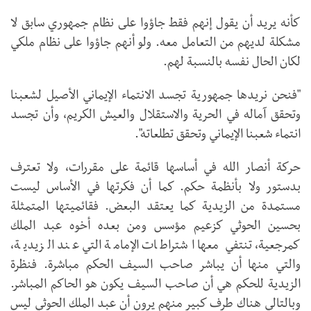
كأنه يريد أن يقول إنهم فقط جاؤوا على نظام جمهوري سابق لا
مشكلة لديهم من التعامل معه. ولو أنهم جاؤوا على نظام ملكي
لكان الحال نفسه بالنسبة لهم.
"فنحن نريدها جمهورية تجسد الانتماء الإيماني الأصيل لشعبنا
وتحقق آماله في الحرية والاستقلال والعيش الكريم، وأن تجسد
انتماء شعبنا الإيماني وتحقق تطلعاته".
حركة أنصار الله في أساسها قائمة على مقررات، ولا تعترف
بدستور ولا بأنظمة حكم. كما أن فكرتها في الأساس ليست
مستمدة من الزيدية كما يعتقد البعض. فقائميتها المتمثلة
بحسين الحوثي كزعيم مؤسس ومن بعده أخوه عبد الملك
كمرجعية، تنتفي معها اشتراطات الإمامة التي عند الزيدية،
والتي منها أن يباشر صاحب السيف الحكم مباشرة. فنظرة
الزيدية للحكم هي أن صاحب السيف يكون هو الحاكم المباشر.
وبالتالي هناك طرف كبير منهم يرون أن عبد الملك الحوثي ليس