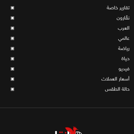
تقارير خاصة
▣
نقّارون
▣
العرب
▣
عالمي
▣
رياضة
▣
حياة
▣
فيديو
▣
أسعار العملات
▣
حالة الطقس
▣