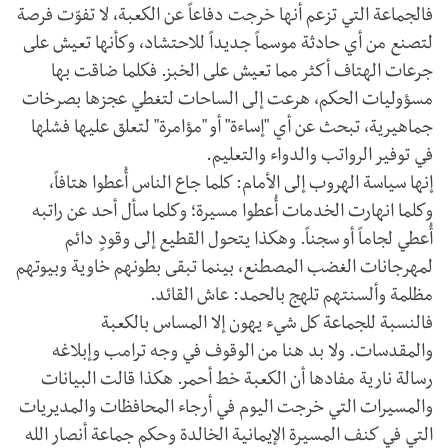
فالجماعة التي تزعم أنها خرجت دفاعاً عن الكعبة، لا تفوّت فرصة
لتصنع من أي حادثة موسماً جديداً للاحتشاد، وكأنها تعيش على
جرعات الهتاف أكثر مما تعيش على الخبز. فكلما ضاقت بها
مسؤوليات الحكم، هرعت إلى الساحات لتغطي عجزها بصرخات
جماهيرية، تبحث عن أي "إساءة" أو "مؤامرة" لتعلق عليها فشلها
في توفير الرواتب والدواء والتعليم.
إنها سياسة الهروب إلى الأمام: كلما جاع الناس أُعطوا هتافاً،
وكلما انهارت الخدمات أُعطوا مسيرة؛ وكلما سأل أحد عن راتبه
أُعطي لجاماً أو سجناً. وهكذا يتحول القطيع إلى وقودٍ دائم
لمهرجانات الغضب المصطنع، بينما تبقى بطونهم خاوية وبيوتهم
مظلمة وألسنتهم تلهج بالحمد: عاش القائد.
فالنسبة للجماعة كل شيء يهون إلا المساس بالكعبة
والمقدسات. ولا بد هنا من الوقوف في وجه ترامب وإبلاغه
رسالة نارية مفادها أن الكعبة خط أحمر. هكذا قالت البيانات
والمسيرات التي خرجت اليوم في أرجاء المحافظات والمديريات
التي في كنف المسيرة الإيمانية الخالدة وحكم جماعة أنصار الله