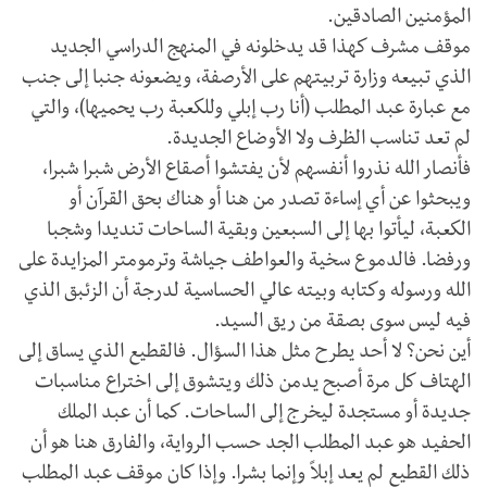
المؤمنين الصادقين.
موقف مشرف كهذا قد يدخلونه في المنهج الدراسي الجديد
الذي تبيعه وزارة تربيتهم على الأرصفة، ويضعونه جنبا إلى جنب
مع عبارة عبد المطلب (أنا رب إبلي وللكعبة رب يحميها)، والتي
لم تعد تناسب الظرف ولا الأوضاع الجديدة.
فأنصار الله نذروا أنفسهم لأن يفتشوا أصقاع الأرض شبرا شبرا،
ويبحثوا عن أي إساءة تصدر من هنا أو هناك بحق القرآن أو
الكعبة، ليأتوا بها إلى السبعين وبقية الساحات تنديدا وشجبا
ورفضا. فالدموع سخية والعواطف جياشة وترمومتر المزايدة على
الله ورسوله وكتابه وبيته عالي الحساسية لدرجة أن الزئبق الذي
فيه ليس سوى بصقة من ريق السيد.
أين نحن؟ لا أحد يطرح مثل هذا السؤال. فالقطيع الذي يساق إلى
الهتاف كل مرة أصبح يدمن ذلك ويتشوق إلى اختراع مناسبات
جديدة أو مستجدة ليخرج إلى الساحات. كما أن عبد الملك
الحفيد هو عبد المطلب الجد حسب الرواية، والفارق هنا هو أن
ذلك القطيع لم يعد إبلاً وإنما بشرا. وإذا كان موقف عبد المطلب