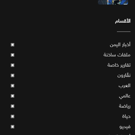
الأقسام
أخبار اليمن
▣
ملفات ساخنة
▣
تقارير خاصة
▣
نقّارون
▣
العرب
▣
عالمي
▣
رياضة
▣
حياة
▣
فيديو
▣