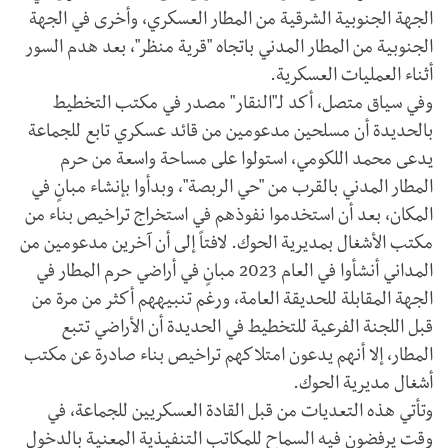
الجهة الجنوبية الشرقية من المطار العسكري، وأخرى في الجهة
الجنوبية من المطار المدني باتجاه "قرية منظر"، بعد هدم السور
أثناء العمليات العسكرية.
​وفي سياق متصل، أكد لـ"النقار" مصدر في مكتب التخطيط
بالحديدة أن مسلحين مدعومين من قائد عسكري تابع للجماعة
يدعى محمد اللكومي، استولوا على مساحة واسعة من حرم
المطار المدني بالقرب من "حي الربصة"، وبدأوا بإنشاء مبانٍ في
المكان، بعد أن استخدموا نفوذهم في استخراج تراخيص بناء من
مكتب الأشغال بمديرية الحوك. لافتاً إلى أن آخرين مدعومين من
المداني أنشأوا في العام 2023 مبانٍ في أراضي حرم المطار في
الجهة المقابلة للحديقة العامة، ورغم تنبيههم أكثر من مرة من
قبل اللجنة الفرعية للتخطيط في الحديدة أن الأراضي تتبع
المطار، إلا أنهم يدعون امتلاكهم تراخيص بناء صادرة عن مكتب
أشغال مديرية الحوك.
​وتأتي هذه التعديات من قبل القادة العسكريين للجماعة، في
وقت يرفضون فيه السماح للمكاتب التنفيذية المعنية بالدخول