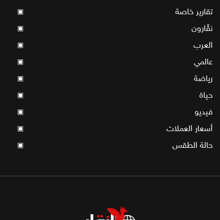
تقارير خاصة
▣
نقّارون
▣
العرب
▣
عالمي
▣
رياضة
▣
حياة
▣
فيديو
▣
أسعار العملات
▣
حالة الطقس
▣