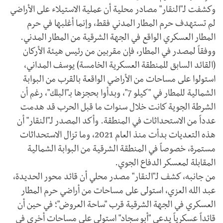
​وكشفت لـ"النقار" مصادر محلية أن عملية الاستيلاء على الأراضي
لم تستهدف حرم المطار المدني فقط، وإنما أغلبها في حرم
المطار العسكري الواقع في الجهة الشرقية من المطار المدني.
​ووفقاً لمصدر في المطار، فإن مقربين من رئيس هيئة الأركان
(القائد السابق للمنطقة العسكرية الخامسة) يوسف المداني،
استولوا على مساحات من الأراضي الواقعة بالقرب من البوابة
الشمالية للمطار في "كيلو 7"، وبدأوا بحجزها بـ"البلك"، رغم أن
الشرطة الجوية كانت خلال سنوات ما قبل الحرب قد هدمت
عدداً من الاستحداثات في المنطقة. وأكد المصدر لـ"النقار" أن
هذه التعديات بدأت منذ العام 2021، وما تزال الاستحداثات
مستمرة، خصوصاً في المنطقة الشرقية من البوابة الشمالية
المقابلة لمعسكر الدفاع الجوي.
​من جانبه، كشف لـ"النقار" مصدر محلي أن قائد محور الحديدة،
عبد الله العزي، استولى على مساحات من أراضي حرم المطار
العسكري في الجهة الشرقية قرب "ساحة العروض"؛ في حين أن
قائداً عسكرياً يدعى "أبو سجاد" استولى على مساحات أخرى في