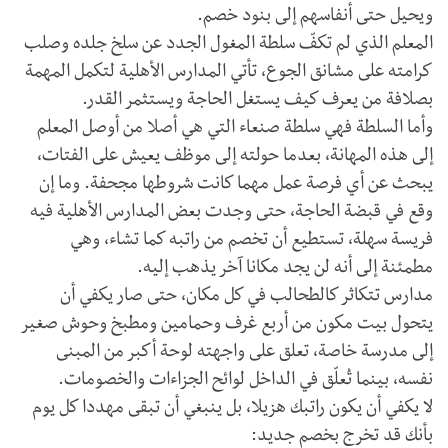
ويحيل حتى أنفاسهم إلى بنود خصم.
المعلم الذي لم تكفّ سلطة المغول الجدد عن سلخ جلده وصلب
كرامته على مشانق الجوع، تأتي المدارس الأهلية لتكمل المهمة
بصلافة من يعرف كيف يستغل الحاجة ويستثمر القدر.
وأما السلطة فهي سلطة صنعاء التي هي أصلا من أوصل المعلم
إلى هذه المهانة، بعدما حولته إلى موظف يعيش على الفتات،
يبحث عن أي فرصة عمل مهما كانت شروطها مجحفة. وما إن
وقع في قبضة الحاجة، حتى وجدت بعض المدارس الأهلية فيه
فريسة سهلة، تستطيع أن تخصم من راتبه كما تشاء، وهي
مطمئنة إلى أنه لن يجد مكانا آخر يذهب إليه.
مدارس تتكاثر كالطحالب في كل مكان، حتى صار يكفي أن
يتحول بيت مكون من أربع غرف وحمامين ومطبخ وحوش صغير
إلى مدرسة خاصة، تعلق على واجهته لوحة أكبر من المبنى
نفسه، بينما تُعلّق في الداخل لوائح الجزاءات والخصومات.
لا يكفي أن يكون راتبك هزيلا، بل ينبغي أن تبقى مهددا كل يوم
بأنك قد تخرج بخصم جديد: