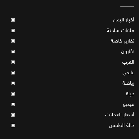
أخبار اليمن
▣
ملفات ساخنة
▣
تقارير خاصة
▣
نقّارون
▣
العرب
▣
عالمي
▣
رياضة
▣
حياة
▣
فيديو
▣
أسعار العملات
▣
حالة الطقس
▣