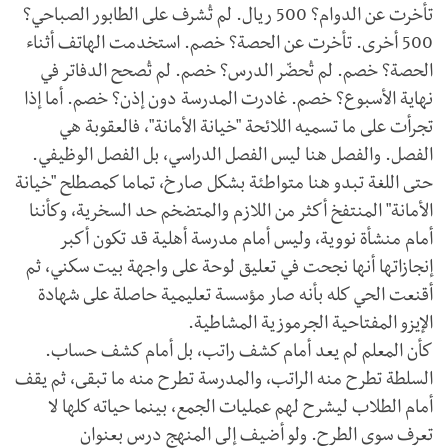
تأخرت عن الدوام؟ 500 ريال. لم تُشرف على الطابور الصباحي؟
500 أخرى. تأخرت عن الحصة؟ خصم. استخدمت الهاتف أثناء
الحصة؟ خصم. لم تُحضّر الدرس؟ خصم. لم تُصحح الدفاتر في
نهاية الأسبوع؟ خصم. غادرت المدرسة دون إذن؟ خصم. أما إذا
تجرأت على ما تسميه اللائحة "خيانة الأمانة"، فالعقوبة هي
الفصل. والفصل هنا ليس الفصل الدراسي، بل الفصل الوظيفي.
حتى اللغة تبدو هنا متواطئة بشكل صارخ، تماما كمصطلح "خيانة
الأمانة" المنتفخ أكثر من اللازم والمتضخم حد السخرية، وكأننا
أمام منشأة نووية، وليس أمام مدرسة أهلية قد تكون أكبر
إنجازاتها أنها نجحت في تعليق لوحة على واجهة بيت سكني، ثم
أقنعت الحي كله بأنه صار مؤسسة تعليمية حاصلة على شهادة
الإيزو المفتاحية الجرموزية المشاطية.
كأن المعلم لم يعد أمام كشف راتب، بل أمام كشف حساب.
السلطة تطرح منه الراتب، والمدرسة تطرح منه ما تبقى، ثم يقف
أمام الطلاب ليشرح لهم عمليات الجمع، بينما حياته كلها لا
تعرف سوى الطرح. ولو أضيف إلى المنهج درس بعنوان