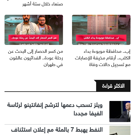
صنعاء خلال ستة أشهر
إب.. محافظة موبوءة بداء
من كسر الحصار إلى البحث عن
الكلب.. أرقام مخيفة للإصابات
رحلة عودة.. الفدائيون عالقون
مع تسجيل حالات وفاة
في طهران
الاكثر قراءة
ويلز تسحب دعمها لترشح إنفانتينو لرئاسة
الفيفا مجددا
النفط يهبط 7 بالمئة مع إعلان استئناف