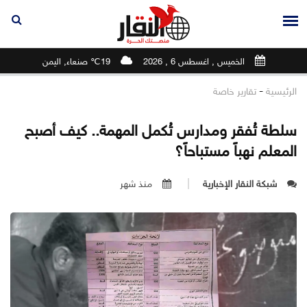
الخميس , اغسطس 6 , 2026
19℃ صنعاء, اليمن
-
الرئيسية
تقارير خاصة
سلطة تُفقر ومدارس تُكمل المهمة.. كيف أصبح
المعلم نهباً مستباحاً؟
شبكة النقار الإخبارية
منذ شهر